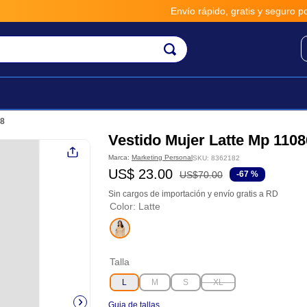
Envío rápido, gratis y seguro por *
68
Vestido Mujer Latte Mp 110
Marca:
Marketing Personal
SKU
:
8362182
US$
23
.
00
US$
70
.
00
-
67 %
Sin cargos de importación y envío gratis a RD
Color
:
Latte
Talla
L
M
S
XL
Guia de tallas