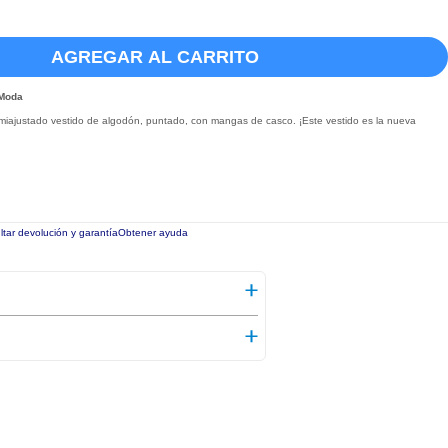
AGREGAR AL CARRITO
 Moda
miajustado vestido de algodón, puntado, con mangas de casco. ¡Este vestido es la nueva
tar devolución y garantía
Obtener ayuda