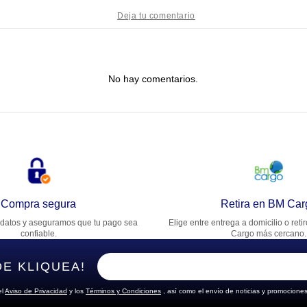
tulo
No hay comentarios.
lifica el producto de 1 a 5 estrellas
★
★
★
★
★
u nombre
rección de email
Compra segura
Retira en BM Car
datos y aseguramos que tu pago sea
Elige entre entrega a domicilio o reti
cribe un comentario
confiable.
Cargo más cercano.
DE KLIQUEA!
el
Aviso de Privacidad
y los
Términos y Condiciones
, así como el envío de noticias y promociones