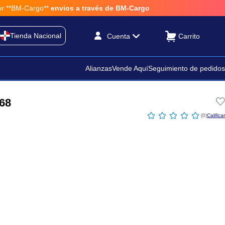
*BM-Cargo**
envios a través de BM-Cargo
Tienda Nacional
Cuenta
Alianzas
Vende Aquí
Seguimiento de pedidos
868
☆
☆
☆
☆
☆
(
0
)