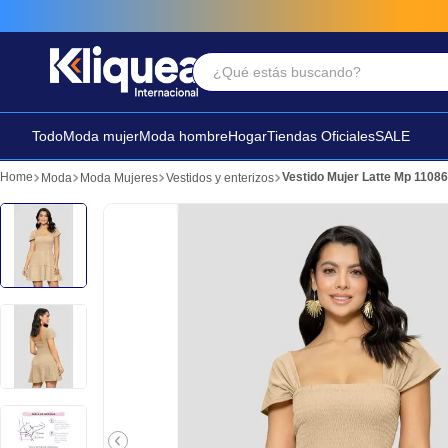
¿Qué estás buscando?
Términos Más Buscados
1
.
faldas
Todo
Moda mujer
Moda hombre
Hogar
Tiendas Oficiales
SALE
2
.
sandalia
Vestido Mujer Latte Mp 1108
Moda
Moda Mujeres
Vestidos y enterizos
3
.
futbol