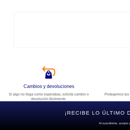
Tí
Ca
T
Di
Cambios y devoluciones
Si algo no llega como esperabas, solicita cambio o
Protegemos tus 
Es
devolución fácilmente.
¡RECIBE LO ÚLTIMO 
Al suscribirme, acepto 