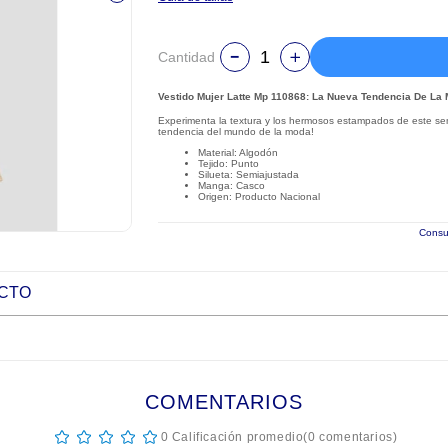
Cantidad
Vestido Mujer Latte Mp 110868: La Nueva Tendencia De La
Experimenta la textura y los hermosos estampados de este se
tendencia del mundo de la moda!
Material: Algodón
Tejido: Punto
Silueta: Semiajustada
Manga: Casco
Origen: Producto Nacional
Consul
UCTO
COMENTARIOS
☆
☆
☆
☆
☆
0 Calificación promedio
(0 comentarios)