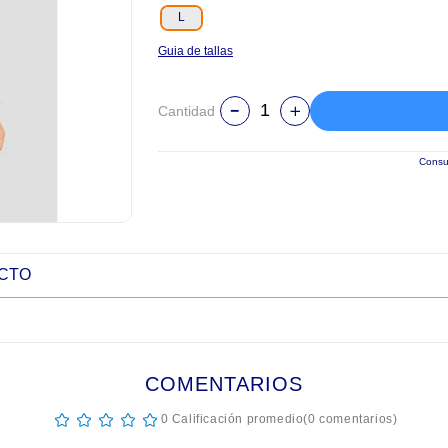
L
Guia de tallas
Cantidad
Consul
UCTO
COMENTARIOS
☆
☆
☆
☆
☆
0 Calificación promedio
(0 comentarios)