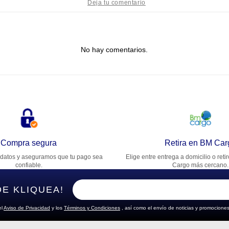
tulo
No hay comentarios.
lifica el producto de 1 a 5 estrellas
★
★
★
★
★
u nombre
rección de email
Compra segura
Retira en BM Car
datos y aseguramos que tu pago sea
Elige entre entrega a domicilio o reti
cribe un comentario
confiable.
Cargo más cercano.
DE KLIQUEA!
el
Aviso de Privacidad
y los
Términos y Condiciones
, así como el envío de noticias y promociones