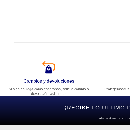
Tí
Ca
T
Di
Cambios y devoluciones
Si algo no llega como esperabas, solicita cambio o
Protegemos tus 
Es
devolución fácilmente.
¡RECIBE LO ÚLTIMO 
Al suscribirme, acepto 