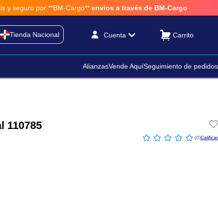
o por **BM-Cargo**
envios a través de BM-Cargo
Tienda Nacional
Cuenta
Alianzas
Vende Aquí
Seguimiento de pedidos
al 110785
☆
☆
☆
☆
☆
(
0
)