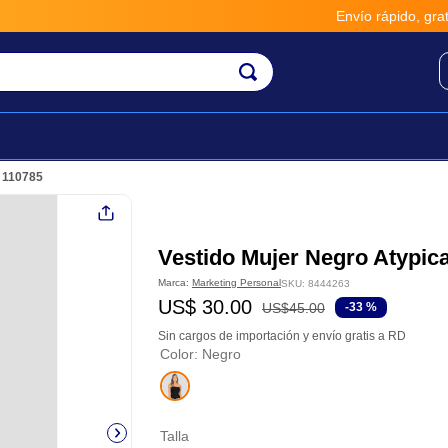
Envío rápido, gratis y segur
l 110785
Vestido Mujer Negro Atypic
Marca:
Marketing Personal
SKU
:
8444263
US$
30
.
00
US$
45
.
00
-
33 %
Sin cargos de importación y envío gratis a RD
Color
:
Negro
Talla