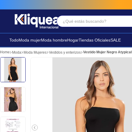
¿Qué estás buscando?
Términos Más Buscados
1
.
vestido
Todo
Moda mujer
Moda hombre
Hogar
Tiendas Oficiales
SALE
2
.
faldas
Vestido Mujer Negro Atypica
Moda
Moda Mujeres
Vestidos y enterizos
3
.
sandalia