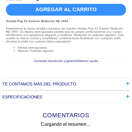
AGREGAR AL CARRITO
Vestido Paq X2 Exterior Multicolor Mp 1654
Experimenta la moda versátil y duradera de nuestro Vestido Paq X2 Exterior Multicolor
Mp 1654. Su silueta semi-ajustada permite que se adapte perfectamente a tu cuerpo,
brindándote una apariencia elegante y moderna. Realizado en poliester algodón, este
vestido te ofrece confort y durabilidad, combinándose fácilmente con cualquier outfit.
¡Prueba tu estilo con nuestra última adquisición!
Silueta semi-ajustada
Material: Poliester algodón
Consultar devolución y garantía
Obtener ayuda
TE CONTAMOS MÁS DEL PRODUCTO
ESPECIFICACIONES
COMENTARIOS
Cargando el resumen…