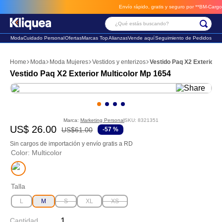
Envío rápido, gratis y seguro por **BM-Cargo**
envios a través de BM-Ca
¿Qué estás buscando?
Moda
Cuidado Personal
Ofertas
Marcas Top
Alianzas
Vende aquí
Seguimiento de Pedidos
Términos Más Buscados
Moda
Moda Mujeres
Vestidos y enterizos
Vestido Paq X2 Exterior M
1
.
chaleco
Vestido Paq X2 Exterior Multicolor Mp 1654
2
.
sandalia
3
.
futbol
Marca:
Marketing Personal
SKU
:
8321351
US$
26
.
00
US$
61
.
00
-
57 %
Sin cargos de importación y envío gratis a RD
Color
:
Multicolor
Talla
L
M
S
XL
XS
Cantidad