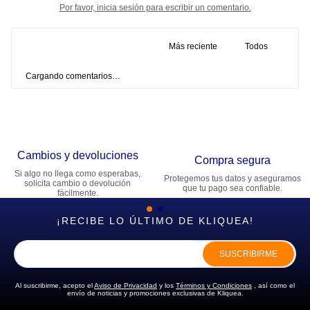
Por favor, inicia sesión para escribir un comentario.
Más reciente
Todos
Cargando comentarios…
Cambios y devoluciones
Compra segura
Si algo no llega como esperabas,
Protegemos tus datos y aseguramos
solicita cambio o devolución
que tu pago sea confiable.
fácilmente.
¡RECIBE LO ÚLTIMO DE KLIQUEA!
SUSCRIBIRME
Al suscribirme, acepto el
Aviso de Privacidad
y los
Términos y Condiciones
, así como el
envío de noticias y promociones exclusivas de Kliquea.