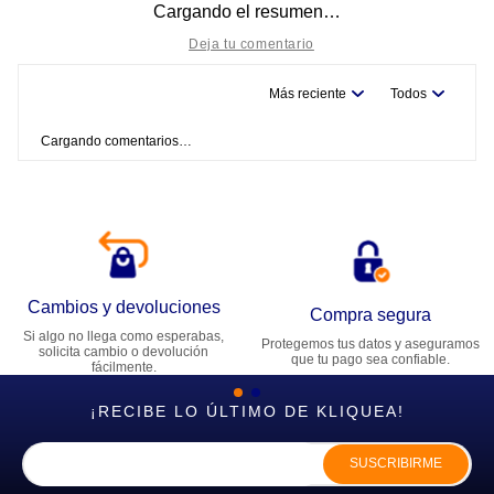
Cargando el resumen…
Más reciente
Todos
Título
Cargando comentarios…
Califica el producto de 1 a 5 estrellas
★
★
★
★
★
Tu nombre
Cambios y devoluciones
Dirección de email
Compra segura
Si algo no llega como esperabas,
Protegemos tus datos y aseguramos
solicita cambio o devolución
que tu pago sea confiable.
fácilmente.
Escribe un comentario
¡RECIBE LO ÚLTIMO DE KLIQUEA!
SUSCRIBIRME