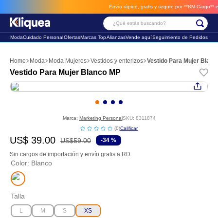
Envío rápido, gratis y seguro por **BM-Cargo**
envios a través de BM-Car
¿Qué estás buscando?
Moda
Cuidado Personal
Ofertas
Marcas Top
Alianzas
Vende aquí
Seguimiento de Pedidos
Términos Más Buscados
Moda
Moda Mujeres
Vestidos y enterizos
Vestido Para Mujer Blan
1
.
faldas
Vestido Para Mujer Blanco MP
2
.
sandalia
3
.
futbol
Marca:
Marketing Personal
SKU
:
8311874
☆
☆
☆
☆
☆
(
0
)
US$
39
.
00
US$
59
.
00
-
34 %
Sin cargos de importación y envío gratis a RD
Color
:
Blanco
Talla
L
M
S
XS