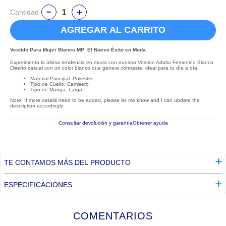
Cantidad
AGREGAR AL CARRITO
Vestido Para Mujer Blanco MP: El Nuevo Éxito en Moda
Experimenta la última tendencia en moda con nuestro Vestido Adulto Femenino Blanco.
Diseño casual con un color blanco que genera contraste, ideal para tu día a día.
Material Principal: Poliester
Tipo de Cuello: Camisero
Tipo de Manga: Larga
Note: If more details need to be added, please let me know and I can update the
description accordingly.
Consultar devolución y garantía
Obtener ayuda
TE CONTAMOS MÁS DEL PRODUCTO
ESPECIFICACIONES
COMENTARIOS