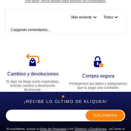
Por favor, inicia sesión para escribir un comentario.
Más reciente
Todos
Cargando comentarios…
Cambios y devoluciones
Compra segura
Si algo no llega como esperabas,
Protegemos tus datos y aseguramos
solicita cambio o devolución
que tu pago sea confiable.
fácilmente.
¡RECIBE LO ÚLTIMO DE KLIQUEA!
SUSCRIBIRME
Al suscribirme, acepto el
Aviso de Privacidad
y los
Términos y Condiciones
, así como el