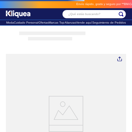
Envío rápido, gratis y seguro por **BM-Cargo
¿Qué estás buscando?
Moda
Cuidado Personal
Ofertas
Marcas Top
Alianzas
Vende aquí
Seguimiento de Pedidos
Términos Más Buscados
1
.
faldas
2
.
futbol
3
.
sandalia