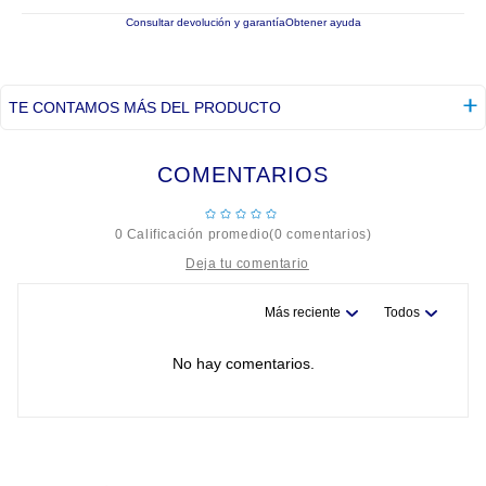
Consultar devolución y garantía
Obtener ayuda
TE CONTAMOS MÁS DEL PRODUCTO
COMENTARIOS
☆
☆
☆
☆
☆
0 Calificación promedio
(0 comentarios)
Más reciente
Todos
Título
No hay comentarios.
Califica el producto de 1 a 5 estrellas
★
★
★
★
★
Tu nombre