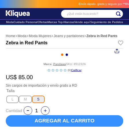
Envío rápido, gratis y seguro por **BM-Ca
¿Qué estás buscando?
Moda
Cuidado Personal
Ofertas
Marcas Top
Alianzas
Vende aquí
Seguimiento de Pedidos
Términos Más Buscados
Moda
Moda Mujeres
Jeans y pantalones
Zebra in Red Pants
1
.
chaleco
Zebra in Red Pants
2
.
sandalia
3
.
futbol
Marca:
Pandawa
SKU
:
8512326
☆
☆
☆
☆
☆
(
0
)
US$
85
.
00
Sin cargos de importación y envío gratis a RD
Talla
L
M
S
Cantidad
AGREGAR AL CARRITO