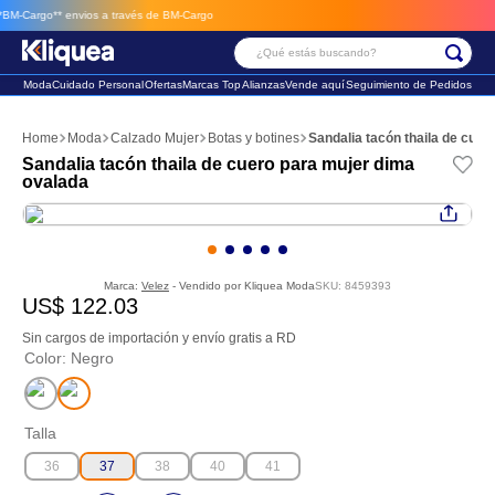
-Cargo**
envios a través de BM-Cargo
¿Qué estás buscando?
Moda
Cuidado Personal
Ofertas
Marcas Top
Alianzas
Vende aquí
Seguimiento de Pedidos
Términos Más Buscados
Moda
Calzado Mujer
Botas y botines
Sandalia tacón thaila de cue
1
.
vestido
Sandalia tacón thaila de cuero para mujer dima
ovalada
2
.
faldas
3
.
sandalia
Marca:
Velez
- Vendido por
Kliquea Moda
SKU
:
8459393
US$
122
.
03
Sin cargos de importación y envío gratis a RD
Color
:
Negro
Talla
36
37
38
40
41