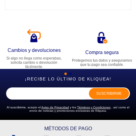
Cambios y devoluciones
Compra segura
Si algo no llega como esperabas,
Protegemos tus datos y aseguramos
solicita cambio o devolución
que tu pago sea confiable.
fácilmente.
¡RECIBE LO ÚLTIMO DE KLIQUEA!
SUSCRIBIRME
Al suscribirme, acepto el
Aviso de Privacidad
y los
Términos y Condiciones
, así como el
envío de noticias y promociones exclusivas de Kliquea.
MÉTODOS DE PAGO