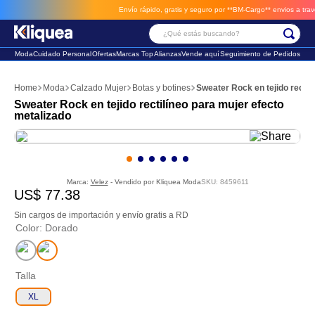
Envío rápido, gratis y seguro por **BM-Cargo**
envios a través
¿Qué estás buscando?
Moda
Cuidado Personal
Ofertas
Marcas Top
Alianzas
Vende aquí
Seguimiento de Pedidos
Términos Más Buscados
Moda
Calzado Mujer
Botas y botines
Sweater Rock en tejido rectil
1
.
faldas
Sweater Rock en tejido rectilíneo para mujer efecto
metalizado
2
.
sandalia
3
.
futbol
Marca:
Velez
- Vendido por
Kliquea Moda
SKU
:
8459611
US$
77
.
38
Sin cargos de importación y envío gratis a RD
Color
:
Dorado
Talla
XL