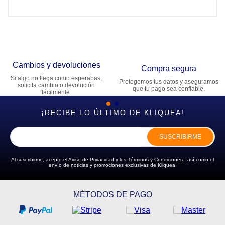
Cambios y devoluciones
Compra segura
Si algo no llega como esperabas,
Protegemos tus datos y aseguramos
solicita cambio o devolución
que tu pago sea confiable.
fácilmente.
¡RECIBE LO ÚLTIMO DE KLIQUEA!
SUSCRIBIRME
Al suscribirme, acepto el
Aviso de Privacidad
y los
Términos y Condiciones
, así como el
envío de noticias y promociones exclusivas de Kliquea.
MÉTODOS DE PAGO