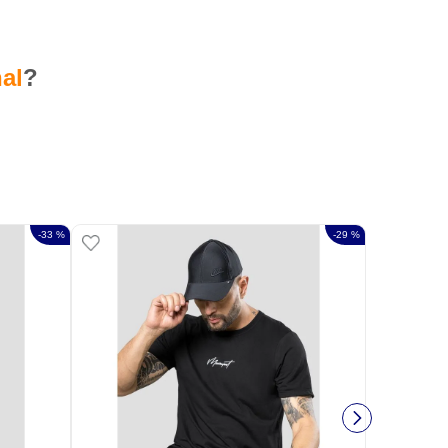
al
?
-
33 %
-
29 %