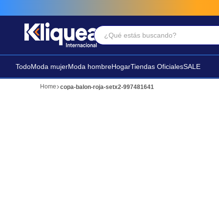
¿Qué estás buscando?
Términos Más Buscados
1
.
vestido
Todo
Moda mujer
Moda hombre
Hogar
Tiendas Oficiales
SALE
2
.
faldas
copa-balon-roja-setx2-997481641
3
.
sandalia