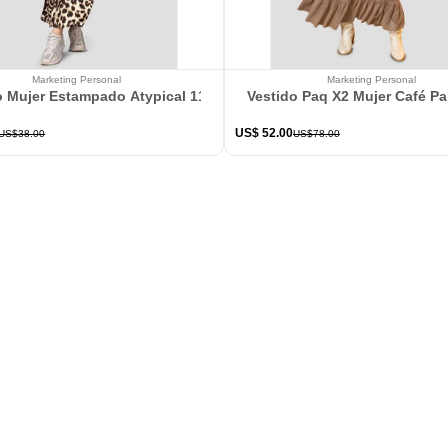
Marketing Personal
Marketing Personal
o Mujer Estampado Atypical 113802
Vestido Paq X2 Mujer Café P
US$
52
.
00
US$
38
.
00
US$
78
.
00