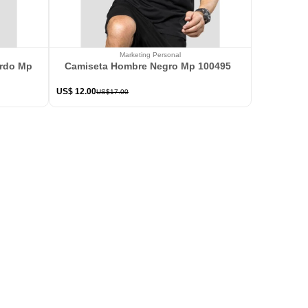
Marketing Personal
ardo Mp 114363
Camiseta Hombre Negro Mp 100495
US$
12
.
00
US$
17
.
00