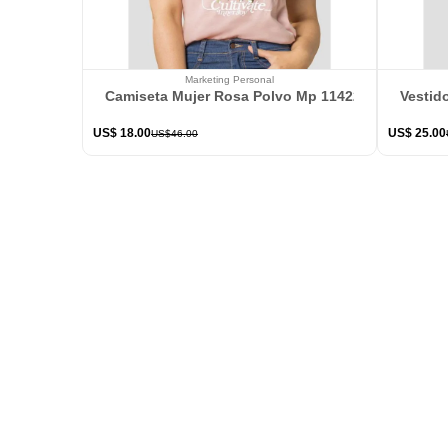
Marketing Personal
Camiseta Mujer Rosa Polvo Mp 114226
Vestid
US$
18
.
00
US$
25
.
00
US$
46
.
00