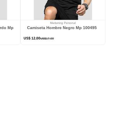
Marketing Personal
ardo Mp 114363
Camiseta Hombre Negro Mp 100495
US$
12
.
00
US$
17
.
00