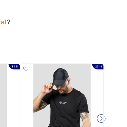
al
?
-
33 %
-
29 %