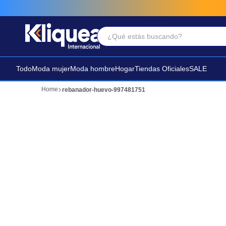
¿Qué estás buscando?
Términos Más Buscados
1
.
faldas
Todo
Moda mujer
Moda hombre
Hogar
Tiendas Oficiales
SALE
2
.
sandalia
rebanador-huevo-997481751
3
.
futbol