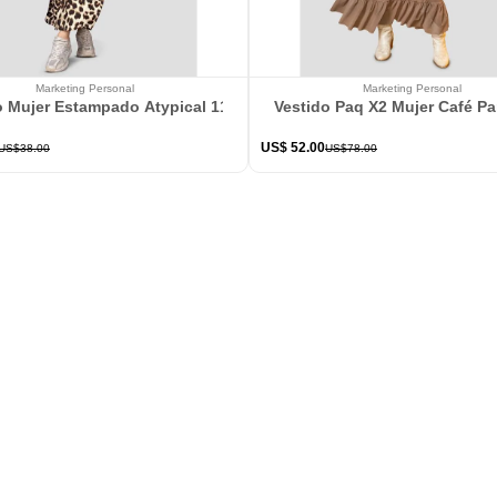
Marketing Personal
Marketing Personal
o Mujer Estampado Atypical 113802
Vestido Paq X2 Mujer Café P
US$
52
.
00
US$
38
.
00
US$
78
.
00