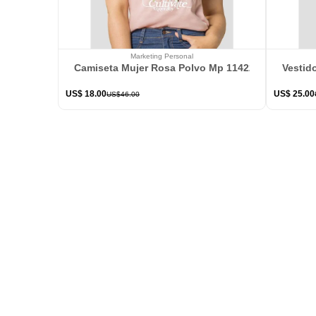
Marketing Personal
Camiseta Mujer Rosa Polvo Mp 114226
Vestid
US$
18
.
00
US$
25
.
00
US$
46
.
00