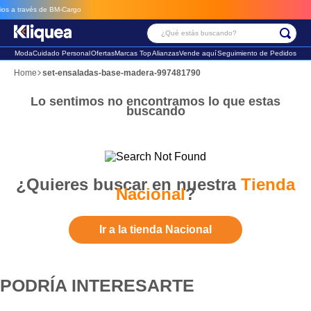
a través de BM-Cargo
¿Qué estás buscando?
Moda
Cuidado Personal
Ofertas
Marcas Top
Alianzas
Vende aquí
Seguimiento de Pedidos
Términos Más Buscados
set-ensaladas-base-madera-997481790
1
.
faldas
Lo sentimos no encontramos lo que estas
buscando
2
.
sandalia
3
.
futbol
¿Quieres buscar en nuestra
Tienda
Nacional
?
Ir a la tienda Nacional
PODRÍA INTERESARTE