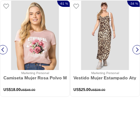
-
61 %
-
34 %
Marketing Personal
Marketing Personal
Camiseta Mujer Rosa Polvo Mp 114226
Vestido Mujer Estampado Atypi
US$
18
.
00
US$
25
.
00
US$
46
.
00
US$
38
.
00