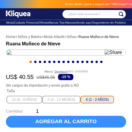
Envío rápido, gratis y seguro por **BM-Cargo**
envio
¿Qué estás buscando?
Moda
Cuidado Personal
Ofertas
Marcas Top
Alianzas
Vende aquí
Seguimiento de Pedidos
Términos Más Buscados
Niños y Bebés
Moda Infantil
Niñas
Ruana Muñeco de Nieve
1
.
chaleco
Ruana Muñeco de Nieve
2
.
sandalia
3
.
futbol
Marca:
Dosmicos
SKU
:
8493969
US$
40
.
55
US$
45
.
05
-
10 %
Sin cargos de importación y envío gratis a RD
Talla
12 (8 - 9 AÑOS)
2 (3 - 12 MESES)
4 (1 - 2 AÑOS)
Cantidad
AGREGAR AL CARRITO