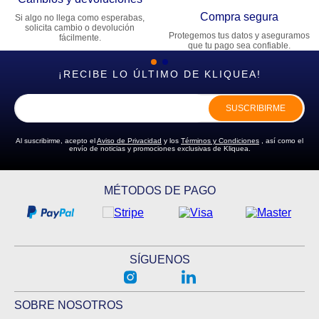
Compra segura
Si algo no llega como esperabas,
solicita cambio o devolución
Protegemos tus datos y aseguramos
fácilmente.
que tu pago sea confiable.
¡RECIBE LO ÚLTIMO DE KLIQUEA!
SUSCRIBIRME
Al suscribirme, acepto el
Aviso de Privacidad
y los
Términos y Condiciones
, así como el
envío de noticias y promociones exclusivas de Kliquea.
MÉTODOS DE PAGO
SÍGUENOS
SOBRE NOSOTROS