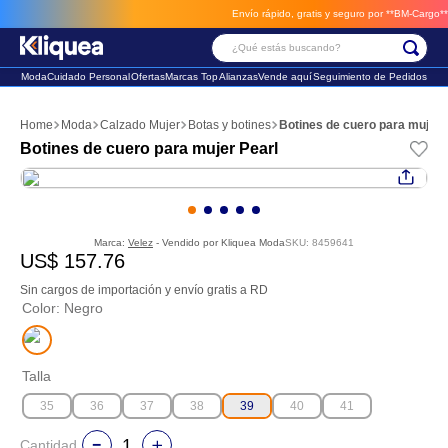
Envío rápido, gratis y seguro por **BM-Cargo**
env
¿Qué estás buscando?
Moda
Cuidado Personal
Ofertas
Marcas Top
Alianzas
Vende aquí
Seguimiento de Pedidos
Términos Más Buscados
Moda
Calzado Mujer
Botas y botines
Botines de cuero para mujer 
1
.
faldas
Botines de cuero para mujer Pearl
2
.
sandalia
3
.
futbol
Marca:
Velez
- Vendido por
Kliquea Moda
SKU
:
8459641
US$
157
.
76
Sin cargos de importación y envío gratis a RD
Color
:
Negro
Talla
35
36
37
38
39
40
41
Cantidad