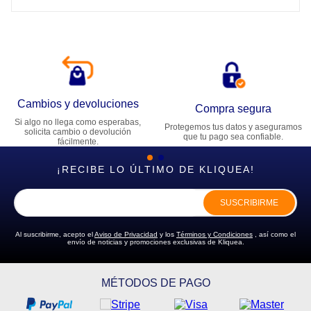
Cambios y devoluciones
Compra segura
Si algo no llega como esperabas,
Protegemos tus datos y aseguramos
solicita cambio o devolución
que tu pago sea confiable.
fácilmente.
¡RECIBE LO ÚLTIMO DE KLIQUEA!
SUSCRIBIRME
Al suscribirme, acepto el
Aviso de Privacidad
y los
Términos y Condiciones
, así como el
envío de noticias y promociones exclusivas de Kliquea.
MÉTODOS DE PAGO