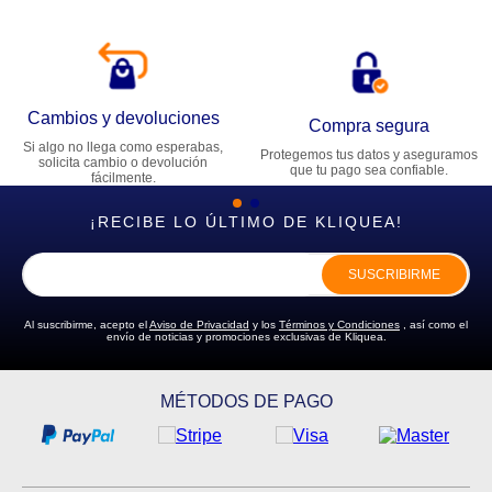
Cambios y devoluciones
Compra segura
Si algo no llega como esperabas,
Protegemos tus datos y aseguramos
solicita cambio o devolución
que tu pago sea confiable.
fácilmente.
¡RECIBE LO ÚLTIMO DE KLIQUEA!
SUSCRIBIRME
Al suscribirme, acepto el
Aviso de Privacidad
y los
Términos y Condiciones
, así como el
envío de noticias y promociones exclusivas de Kliquea.
MÉTODOS DE PAGO