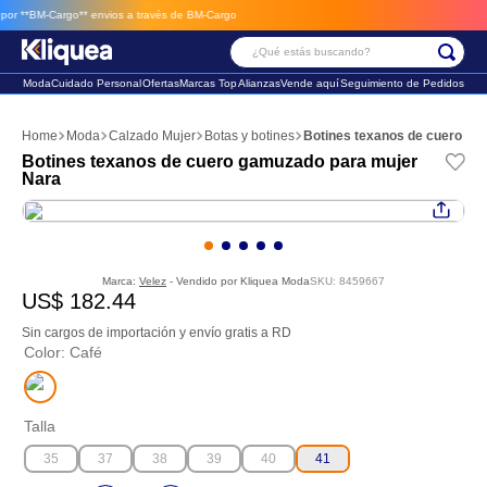
 **BM-Cargo**
envios a través de BM-Cargo
¿Qué estás buscando?
Moda
Cuidado Personal
Ofertas
Marcas Top
Alianzas
Vende aquí
Seguimiento de Pedidos
Términos Más Buscados
Moda
Calzado Mujer
Botas y botines
Botines texanos de cuero ga
1
.
faldas
Botines texanos de cuero gamuzado para mujer
Nara
2
.
futbol
3
.
sandalia
Marca:
Velez
- Vendido por
Kliquea Moda
SKU
:
8459667
US$
182
.
44
Sin cargos de importación y envío gratis a RD
Color
:
Café
Talla
35
37
38
39
40
41