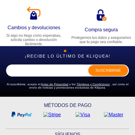
Cambios y devoluciones
Compra segura
Si algo no llega como esperabas,
Protegemos tus datos y aseguramos
solicita cambio o devolución
que tu pago sea confiable.
fácilmente.
¡RECIBE LO ÚLTIMO DE KLIQUEA!
SUSCRIBIRME
Al suscribirme, acepto el
Aviso de Privacidad
y los
Términos y Condiciones
, así como el
envío de noticias y promociones exclusivas de Kliquea.
MÉTODOS DE PAGO
SÍGUENOS