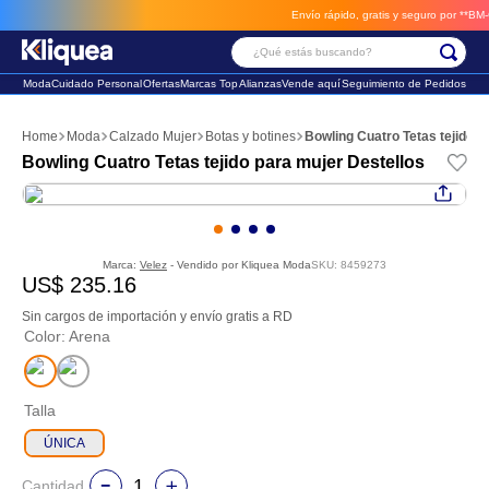
Envío rápido, gratis y seguro por **BM-Car
¿Qué estás buscando?
Moda
Cuidado Personal
Ofertas
Marcas Top
Alianzas
Vende aquí
Seguimiento de Pedidos
Términos Más Buscados
Moda
Calzado Mujer
Botas y botines
Bowling Cuatro Tetas tejido p
1
.
vestido
Bowling Cuatro Tetas tejido para mujer Destellos
2
.
faldas
3
.
sandalia
Marca:
Velez
- Vendido por
Kliquea Moda
SKU
:
8459273
US$
235
.
16
Sin cargos de importación y envío gratis a RD
Color
:
Arena
Talla
ÚNICA
Cantidad