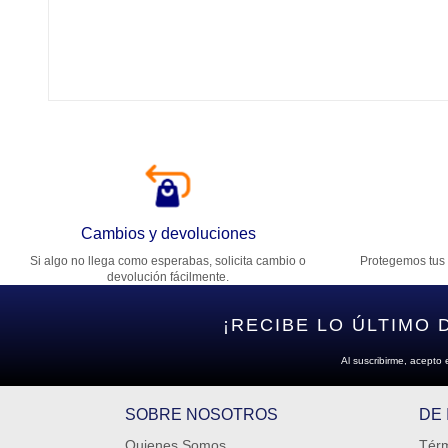
Tí
Ca
T
Di
Cambios y devoluciones
Si algo no llega como esperabas, solicita cambio o
Protegemos tus 
Es
devolución fácilmente.
¡RECIBE LO ÚLTIMO 
Al suscribirme, acepto 
SOBRE NOSOTROS
DE
Quienes Somos
Térm