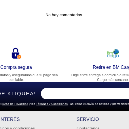
tulo
No hay comentarios.
lifica el producto de 1 a 5 estrellas
★
★
★
★
★
u nombre
rección de email
Compra segura
Retira en BM Car
datos y aseguramos que tu pago sea
Elige entre entrega a domicilio o reti
cribe un comentario
confiable.
Cargo más cercano.
DE KLIQUEA!
el
Aviso de Privacidad
y los
Términos y Condiciones
, así como el envío de noticias y promociones
ENVIAR COMENTARIO
 INTERÉS
SERVICIO
inos y condiciones
Contáctanos