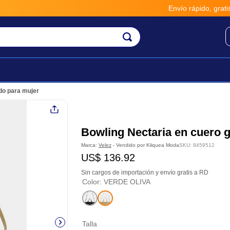
Envío rápido, gratis y seguro
do para mujer
Bowling Nectaria en cuero 
Marca:
Velez
- Vendido por
Kliquea Moda
SKU
:
8459512
US$
136
.
92
Sin cargos de importación y envío gratis a RD
Color
:
VERDE OLIVA
Talla