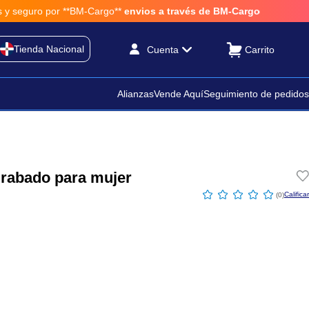
 por **BM-Cargo**
envios a través de BM-Cargo
Tienda Nacional
Cuenta
Alianzas
Vende Aquí
Seguimiento de pedidos
grabado para mujer
☆
☆
☆
☆
☆
(
0
)