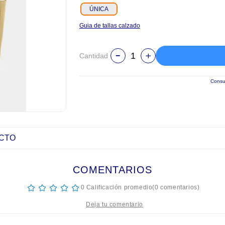
ÚNICA
Guia de tallas calzado
Cantidad
Consul
UCTO
COMENTARIOS
☆
☆
☆
☆
☆
0 Calificación promedio
(0 comentarios)