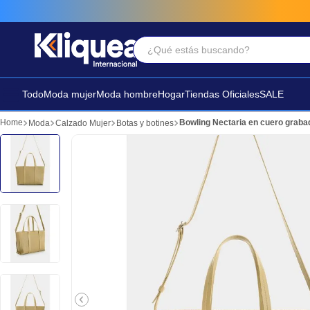
¿Qué estás buscando?
Términos Más Buscados
1
.
vestido
Todo
Moda mujer
Moda hombre
Hogar
Tiendas Oficiales
SALE
2
.
faldas
Bowling Nectaria en cuero graba
Moda
Calzado Mujer
Botas y botines
3
.
sandalia