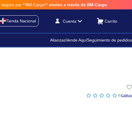
r **BM-Cargo**
envios a través de BM-Cargo
Tienda Nacional
Cuenta
Alianzas
Vende Aquí
Seguimiento de pedidos
☆
☆
☆
☆
☆
(
0
)