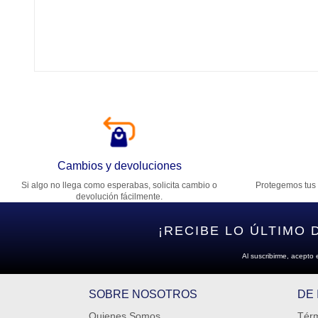
Tí
Ca
T
Di
Cambios y devoluciones
Si algo no llega como esperabas, solicita cambio o
Protegemos tus 
Es
devolución fácilmente.
¡RECIBE LO ÚLTIMO 
Al suscribirme, acepto 
SOBRE NOSOTROS
DE
Quienes Somos
Térm