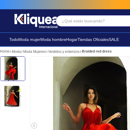
¿Qué estás buscando?
Términos Más Buscados
1
.
faldas
Todo
Moda mujer
Moda hombre
Hogar
Tiendas Oficiales
SALE
2
.
futbol
Braided red dress
Moda
Moda Mujeres
Vestidos y enterizos
3
.
sandalia