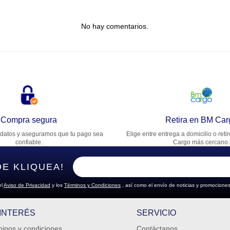
tulo
No hay comentarios.
lifica el producto de 1 a 5 estrellas
★
★
★
★
★
u nombre
rección de email
Compra segura
Retira en BM Car
datos y aseguramos que tu pago sea
Elige entre entrega a domicilio o reti
cribe un comentario
confiable.
Cargo más cercano.
DE KLIQUEA!
el
Aviso de Privacidad
y los
Términos y Condiciones
, así como el envío de noticias y promociones
ENVIAR COMENTARIO
 INTERÉS
SERVICIO
inos y condiciones
Contáctanos