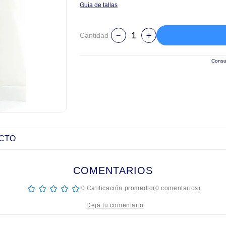
Guia de tallas
Cantidad
Consul
UCTO
COMENTARIOS
☆
☆
☆
☆
☆
0 Calificación promedio
(0 comentarios)