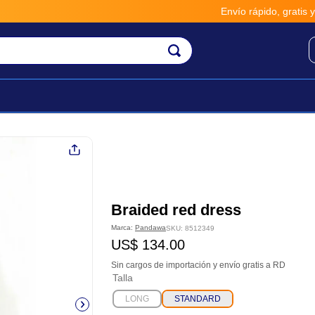
Envío rápido, gratis y seguro po
Braided red dress
Marca:
Pandawa
SKU
:
8512349
US$
134
.
00
Sin cargos de importación y envío gratis a RD
Talla
LONG
STANDARD