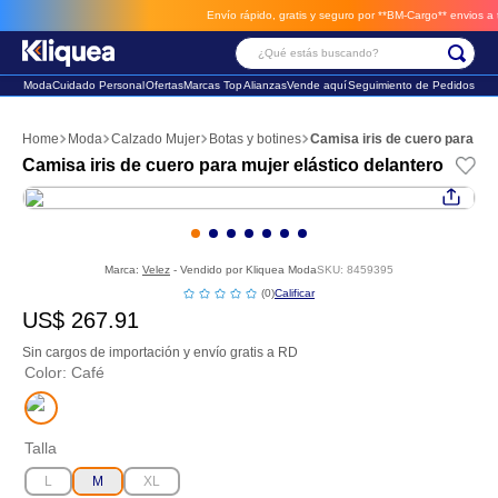
Envío rápido, gratis y seguro por **BM-Cargo**
envios a tra
¿Qué estás buscando?
Moda
Cuidado Personal
Ofertas
Marcas Top
Alianzas
Vende aquí
Seguimiento de Pedidos
Términos Más Buscados
Moda
Calzado Mujer
Botas y botines
Camisa iris de cuero para muj
1
.
faldas
Camisa iris de cuero para mujer elástico delantero
2
.
futbol
3
.
sandalia
Marca:
Velez
- Vendido por
Kliquea Moda
SKU
:
8459395
☆
☆
☆
☆
☆
(
0
)
US$
267
.
91
Sin cargos de importación y envío gratis a RD
Color
:
Café
Talla
L
M
XL