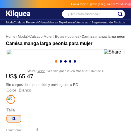
Envío rápido, gratis y seguro por **BM-Cargo**
e
¿Qué estás buscando?
Moda
Cuidado Personal
Ofertas
Marcas Top
Alianzas
Vende aquí
Seguimiento de Pedidos
Términos Más Buscados
Moda
Calzado Mujer
Botas y botines
Camisa manga larga peonia p
1
.
chaleco
Camisa manga larga peonia para mujer
2
.
sandalia
3
.
futbol
Marca:
Velez
- Vendido por
Kliquea Moda
SKU
:
8459514
US$
65
.
47
Sin cargos de importación y envío gratis a RD
Color
:
Blanco
Talla
XL
Cantidad