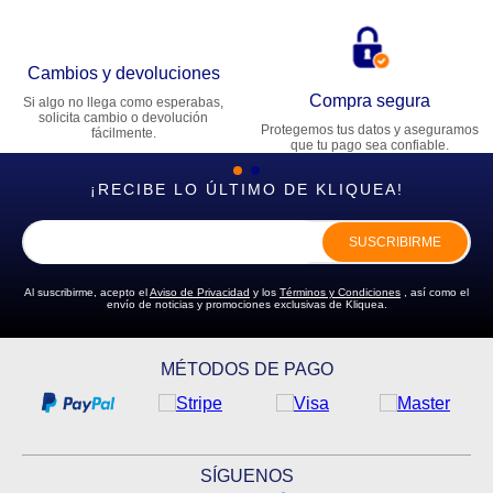
Cambios y devoluciones
Compra segura
Si algo no llega como esperabas,
solicita cambio o devolución
Protegemos tus datos y aseguramos
fácilmente.
que tu pago sea confiable.
¡RECIBE LO ÚLTIMO DE KLIQUEA!
SUSCRIBIRME
Al suscribirme, acepto el
Aviso de Privacidad
y los
Términos y Condiciones
, así como el
envío de noticias y promociones exclusivas de Kliquea.
MÉTODOS DE PAGO
SÍGUENOS