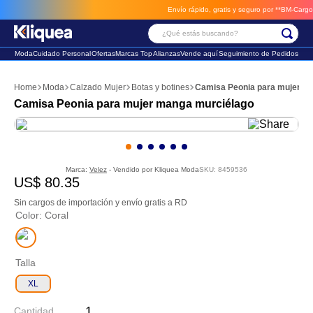
Envío rápido, gratis y seguro por **BM-Cargo**
envios a través de B
¿Qué estás buscando?
Moda
Cuidado Personal
Ofertas
Marcas Top
Alianzas
Vende aquí
Seguimiento de Pedidos
Términos Más Buscados
Moda
Calzado Mujer
Botas y botines
Camisa Peonia para mujer m
1
.
faldas
Camisa Peonia para mujer manga murciélago
2
.
sandalia
3
.
futbol
Marca:
Velez
- Vendido por
Kliquea Moda
SKU
:
8459536
US$
80
.
35
Sin cargos de importación y envío gratis a RD
Color
:
Coral
Talla
XL
Cantidad