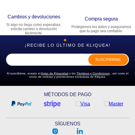
Cambios y devoluciones
Compra segura
Si algo no llega como esperabas,
Protegemos tus datos y aseguramos
solicita cambio o devolución
que tu pago sea confiable.
fácilmente.
¡RECIBE LO ÚLTIMO DE KLIQUEA!
SUSCRIBIRME
Al suscribirme, acepto el
Aviso de Privacidad
y los
Términos y Condiciones
, así como el
envío de noticias y promociones exclusivas de Kliquea.
MÉTODOS DE PAGO
SÍGUENOS