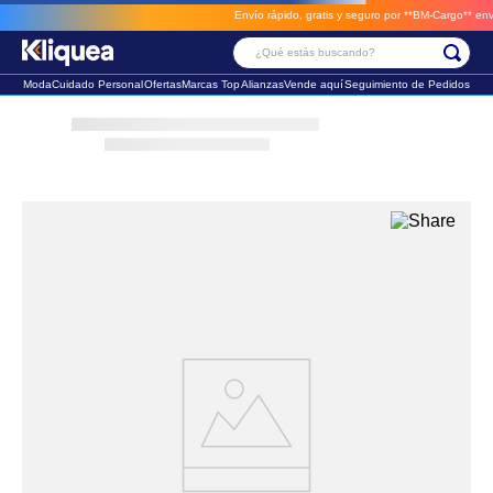
Envío rápido, gratis y seguro por **BM-Cargo**
envios a través de BM-Carg
¿Qué estás buscando?
Moda
Cuidado Personal
Ofertas
Marcas Top
Alianzas
Vende aquí
Seguimiento de Pedidos
Términos Más Buscados
1
.
vestido
2
.
faldas
3
.
sandalia