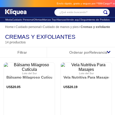
Envío rápido, gratis y seguro por **BM-Cargo**
envios a través de BM-Cargo
¿Qué estás buscando?
Moda
Cuidado Personal
Ofertas
Marcas Top
Alianzas
Vende aquí
Seguimiento de Pedidos
Términos Más Buscados
Cuidado personal
Cuidado de manos y pies
Cremas y exfoliantes
1
.
chaleco
CREMAS Y EXFOLIANTES
productos
14
2
.
sandalia
Filtrar
Ordenar por
Relevancia
3
.
futbol
Loto del Sur
Loto del Sur
Bálsamo Milagroso Cutícula
Vela Nutritiva Para Masajes
US$
20
.
05
US$
20
.
19