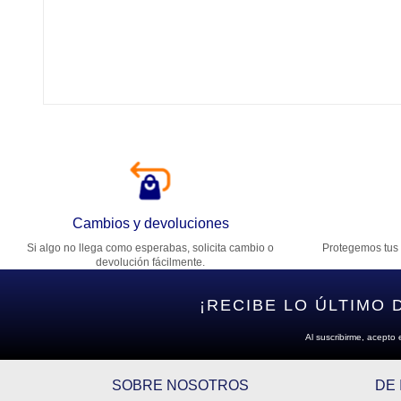
Tí
Ca
T
Di
Cambios y devoluciones
Si algo no llega como esperabas, solicita cambio o
Protegemos tus 
Es
devolución fácilmente.
¡RECIBE LO ÚLTIMO 
Al suscribirme, acepto 
SOBRE NOSOTROS
DE