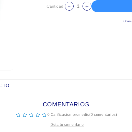
Cantidad
Consul
UCTO
COMENTARIOS
☆
☆
☆
☆
☆
0 Calificación promedio
(0 comentarios)