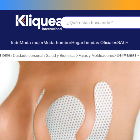
¿Qué estás buscando?
Términos Más Buscados
1
.
faldas
Todo
Moda mujer
Moda hombre
Hogar
Tiendas Oficiales
SALE
2
.
sandalia
Gel Mamas -
Cuidado personal
Salud y Bienestar
Fajas y Moldeadores
3
.
futbol