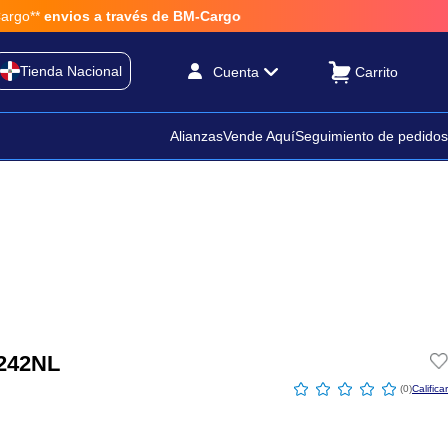
**
envios a través de BM-Cargo
Tienda Nacional
Cuenta
Alianzas
Vende Aquí
Seguimiento de pedidos
3242NL
☆
☆
☆
☆
☆
(
0
)