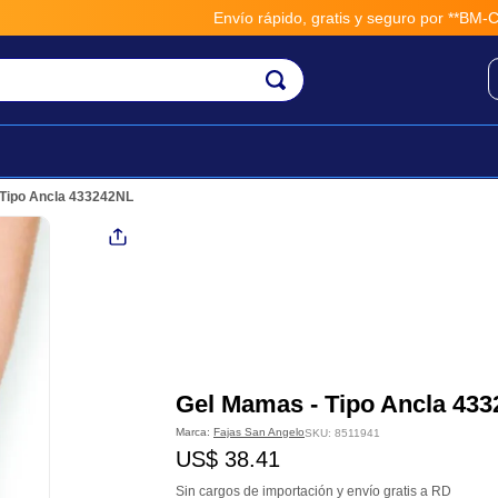
Envío rápido, gratis y seguro por **BM-Cargo
 Tipo Ancla 433242NL
Gel Mamas - Tipo Ancla 43
Marca:
Fajas San Angelo
SKU
:
8511941
US$
38
.
41
Sin cargos de importación y envío gratis a RD