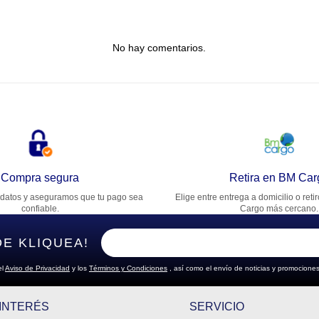
tulo
No hay comentarios.
lifica el producto de 1 a 5 estrellas
★
★
★
★
★
u nombre
rección de email
Compra segura
Retira en BM Car
datos y aseguramos que tu pago sea
Elige entre entrega a domicilio o reti
cribe un comentario
confiable.
Cargo más cercano.
DE KLIQUEA!
el
Aviso de Privacidad
y los
Términos y Condiciones
, así como el envío de noticias y promociones
ENVIAR COMENTARIO
 INTERÉS
SERVICIO