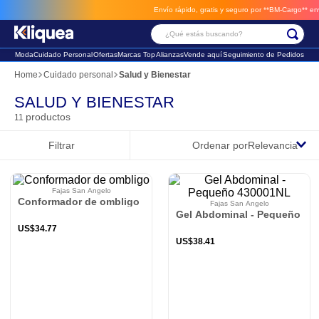
Envío rápido, gratis y seguro por **BM-Cargo**
envios a través de BM-Cargo
¿Qué estás buscando?
Moda
Cuidado Personal
Ofertas
Marcas Top
Alianzas
Vende aquí
Seguimiento de Pedidos
Términos Más Buscados
Cuidado personal
Salud y Bienestar
1
.
chaleco
SALUD Y BIENESTAR
productos
11
2
.
sandalia
Filtrar
Ordenar por
Relevancia
3
.
futbol
Fajas San Angelo
Conformador de ombligo
Fajas San Angelo
Gel Abdominal - Pequeño 43
US$
34
.
77
US$
38
.
41