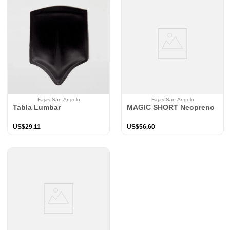
Fajas San Angelo
Fajas San Angelo
Tabla Lumbar
MAGIC SHORT Neopreno
US$
29
.
11
US$
56
.
60