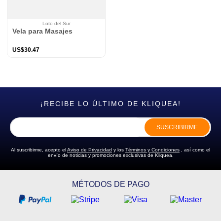
Loto del Sur
Vela para Masajes
US$
30
.
47
¡RECIBE LO ÚLTIMO DE KLIQUEA!
SUSCRIBIRME
Al suscribirme, acepto el
Aviso de Privacidad
y los
Términos y Condiciones
, así como el
envío de noticias y promociones exclusivas de Kliquea.
MÉTODOS DE PAGO