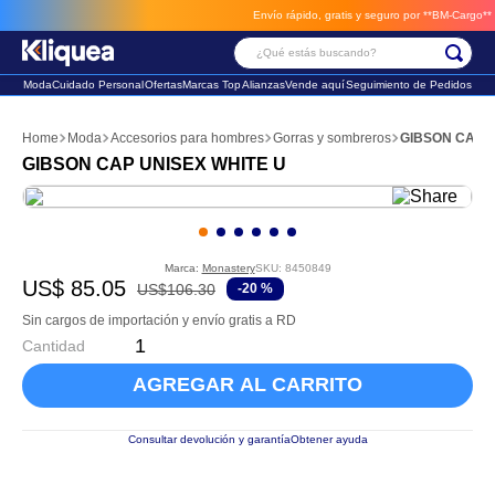
Envío rápido, gratis y seguro por **BM-Cargo**
envios a
¿Qué estás buscando?
Moda
Cuidado Personal
Ofertas
Marcas Top
Alianzas
Vende aquí
Seguimiento de Pedidos
Términos Más Buscados
Moda
Accesorios para hombres
Gorras y sombreros
1
.
faldas
GIBSON CAP UNISEX WHITE U
2
.
futbol
3
.
sandalia
Marca:
Monastery
SKU
:
8450849
US$
85
.
05
US$
106
.
30
-
20 %
Sin cargos de importación y envío gratis a RD
Cantidad
AGREGAR AL CARRITO
Consultar devolución y garantía
Obtener ayuda