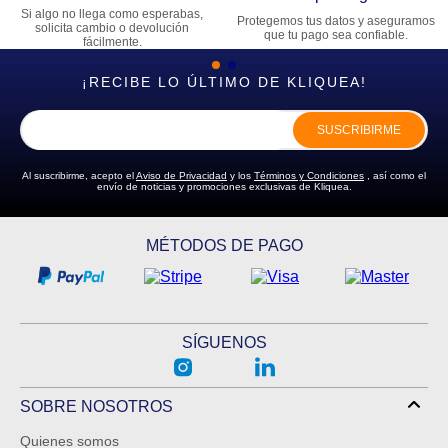
Si algo no llega como esperabas,
Protegemos tus datos y aseguramos
solicita cambio o devolución
que tu pago sea confiable.
fácilmente.
¡RECIBE LO ÚLTIMO DE KLIQUEA!
SUSCRIBIRME
Al suscribirme, acepto el
Aviso de Privacidad
y los
Términos y Condiciones
, así como el
envío de noticias y promociones exclusivas de Kliquea.
MÉTODOS DE PAGO
SÍGUENOS
SOBRE NOSOTROS
Quienes somos