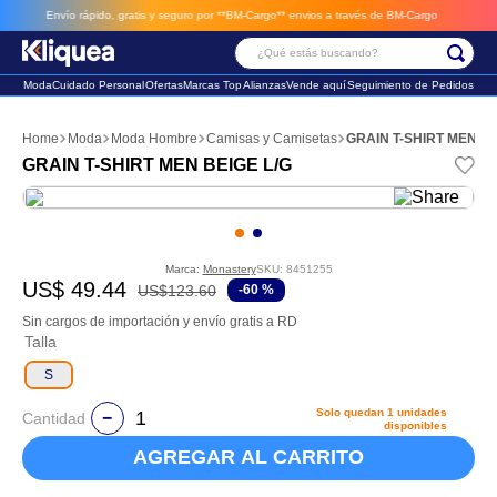
Envío rápido, gratis y seguro por **BM-Cargo**
envios a través de BM-Cargo
¿Qué estás buscando?
Moda
Cuidado Personal
Ofertas
Marcas Top
Alianzas
Vende aquí
Seguimiento de Pedidos
Términos Más Buscados
Moda
Moda Hombre
Camisas y Camisetas
GRAIN T-SHIRT MEN BE
1
.
chaleco
GRAIN T-SHIRT MEN BEIGE L/G
2
.
sandalia
3
.
futbol
Marca:
Monastery
SKU
:
8451255
US$
49
.
44
US$
123
.
60
-
60 %
Sin cargos de importación y envío gratis a RD
Talla
S
Solo quedan
1
unidades
Cantidad
disponibles
AGREGAR AL CARRITO