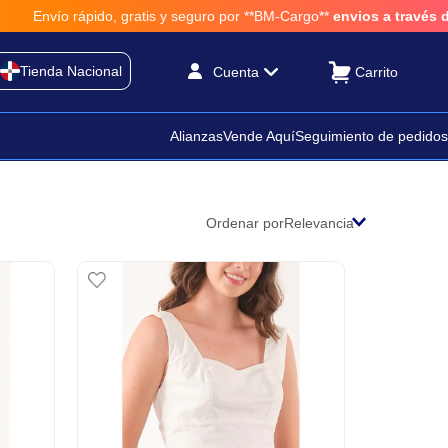
do, gratis y seguro por **BM-Cargo**
envios a través de BM-Cargo
Tienda Nacional
Cuenta
Alianzas
Vende Aquí
Seguimiento de pedidos
Ordenar por
Relevancia