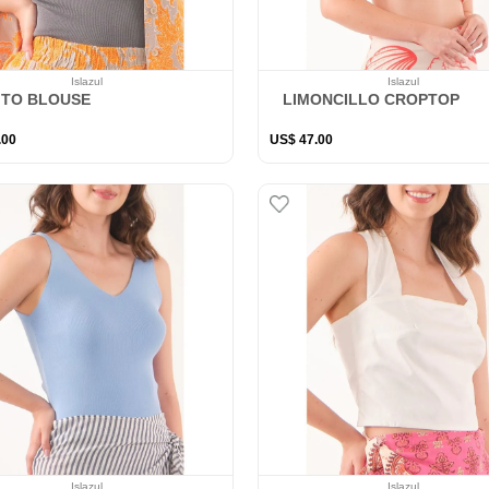
Islazul
Islazul
ITO BLOUSE
LIMONCILLO CROPTOP
.
00
US$
47
.
00
Islazul
Islazul