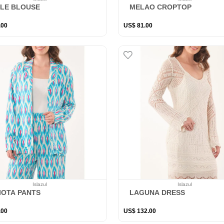
LE BLOUSE
MELAO CROPTOP
.
00
US$
81
.
00
Islazul
Islazul
IOTA PANTS
LAGUNA DRESS
.
00
US$
132
.
00