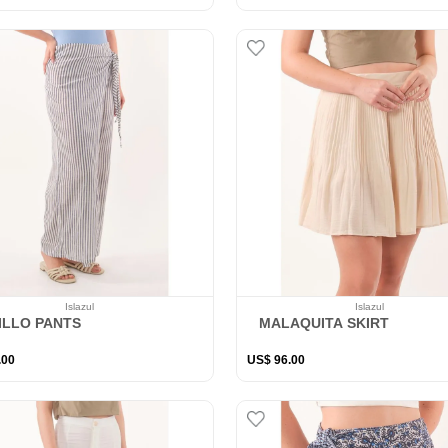
Islazul
Islazul
ILLO PANTS
MALAQUITA SKIRT
.
00
US$
96
.
00