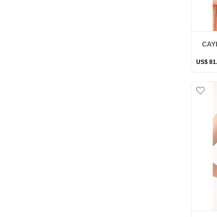
CAY
US$
81