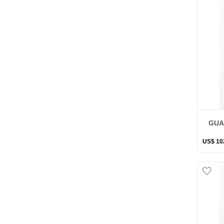
GUA
US$
10