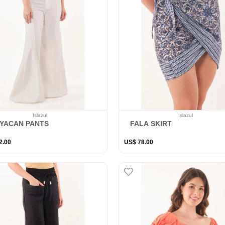
Islazul
Islazul
YACAN PANTS
FALA SKIRT
2
.
00
US$
78
.
00