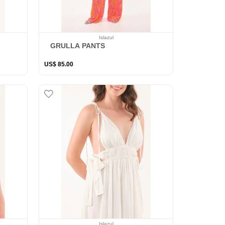
Islazul
GRULLA PANTS
US$
85
.
00
Islazul