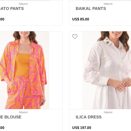
Islazul
Islazul
GATO PANTS
BAIKAL PANTS
.
00
US$
85
.
00
Islazul
Islazul
NE BLOUSE
ILICA DRESS
.
00
US$
197
.
00