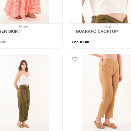
Islazul
Islazul
GER SKIRT
GUARAPO CROPTOP
2
.
00
US$
81
.
00