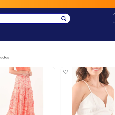
Envío rápi
uctos