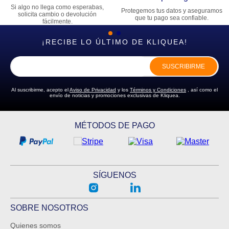
Si algo no llega como esperabas,
Protegemos tus datos y aseguramos
solicita cambio o devolución
que tu pago sea confiable.
fácilmente.
¡RECIBE LO ÚLTIMO DE KLIQUEA!
SUSCRIBIRME
Al suscribirme, acepto el
Aviso de Privacidad
y los
Términos y Condiciones
, así como el
envío de noticias y promociones exclusivas de Kliquea.
MÉTODOS DE PAGO
SÍGUENOS
SOBRE NOSOTROS
Quienes somos