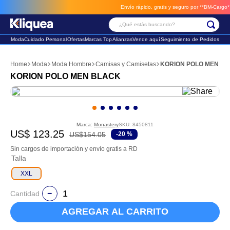
Envío rápido, gratis y seguro por **BM-Cargo**
en
¿Qué estás buscando?
Moda
Cuidado Personal
Ofertas
Marcas Top
Alianzas
Vende aquí
Seguimiento de Pedidos
Términos Más Buscados
Moda
Moda Hombre
Camisas y Camisetas
KORION POLO MEN B
1
.
chaleco
KORION POLO MEN BLACK
2
.
sandalia
3
.
futbol
Marca:
Monastery
SKU
:
8450811
US$
123
.
25
US$
154
.
05
-
20 %
Sin cargos de importación y envío gratis a RD
Talla
XXL
Cantidad
AGREGAR AL CARRITO