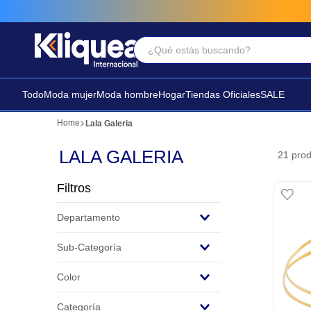
¿Qué estás buscando?
Términos Más Buscados
1
.
chaleco
Todo
Moda mujer
Moda hombre
Hogar
Tiendas Oficiales
SALE
2
.
sandalia
Lala Galeria
3
.
futbol
LALA GALERIA
21
prod
Filtros
Departamento
Moda
Sub-Categoría
Joyas y Relojes
Color
Dorado
Categoría