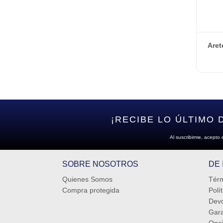
Aret
¡RECIBE LO ÚLTIMO 
Al suscribirme, acepto 
SOBRE NOSOTROS
DE
Quienes Somos
Térm
Compra protegida
Polí
Devo
Gara