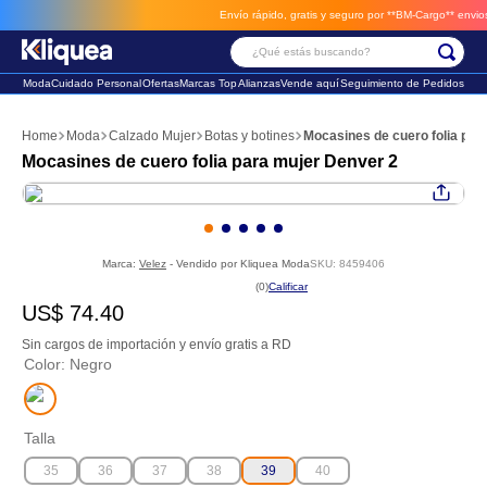
Envío rápido, gratis y seguro por **BM-Cargo**
envios a través de BM-Cargo
¿Qué estás buscando?
Moda
Cuidado Personal
Ofertas
Marcas Top
Alianzas
Vende aquí
Seguimiento de Pedidos
Términos Más Buscados
Moda
Calzado Mujer
Botas y botines
Mocasines de cuero folia par
1
.
faldas
Mocasines de cuero folia para mujer Denver 2
2
.
sandalia
3
.
futbol
Marca:
Velez
- Vendido por
Kliquea Moda
SKU
:
8459406
☆
☆
☆
☆
☆
(
0
)
US$
74
.
40
Sin cargos de importación y envío gratis a RD
Color
:
Negro
Talla
35
36
37
38
39
40