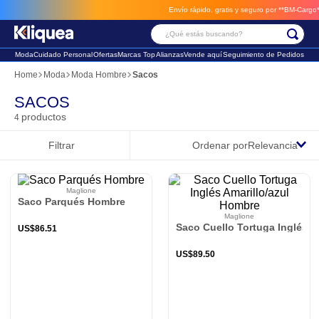
Envío rápido, gratis y seguro por **BM-Cargo**
e
¿Qué estás buscando?
Moda
Cuidado Personal
Ofertas
Marcas Top
Alianzas
Vende aquí
Seguimiento de Pedidos
Términos Más Buscados
Moda
Moda Hombre
Sacos
1
.
chaleco
SACOS
productos
4
2
.
sandalia
Filtrar
Ordenar por
Relevancia
3
.
futbol
Maglione
Saco Parqués Hombre
Maglione
Saco Cuello Tortuga Inglés A
US$
86
.
51
US$
89
.
50