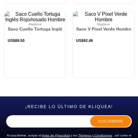
Maglione
Maglione
Saco Cuello Tortuga Inglés Rojo/rosado Hombre
Saco V Pixel Verde Hombre
US$
89
.
50
US$
92
.
46
¡RECIBE LO ÚLTIMO DE KLIQUEA!
SUSCRIBIRME
Al suscribirme, acepto el
Aviso de Privacidad
y los
Términos y Condiciones
, así como el