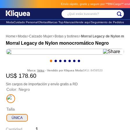
Envío rápido, gratis y seguro por **BM-Cargo**
envios a través de BM-Car
¿Qué estás buscando?
Moda
Cuidado Personal
Ofertas
Marcas Top
Alianzas
Vende aquí
Seguimiento de Pedidos
Términos Más Buscados
Moda
Calzado Mujer
Botas y botines
Morral Legacy de Nylon mon
1
.
faldas
Morral Legacy de Nylon monocromático Negro
2
.
sandalia
3
.
futbol
Marca:
Velez
- Vendido por
Kliquea Moda
SKU
:
8459520
US$
178
.
60
Sin cargos de importación y envío gratis a RD
Color
:
Negro
Talla
ÚNICA
Cantidad