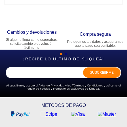
Cambios y devoluciones
Compra segura
Si algo no llega como esperabas,
Protegemos tus datos y aseguramos
solicita cambio o devolución
que tu pago sea confiable.
fácilmente.
¡RECIBE LO ÚLTIMO DE KLIQUEA!
SUSCRIBIRME
Al suscribirme, acepto el
Aviso de Privacidad
y los
Términos y Condiciones
, así como el
envío de noticias y promociones exclusivas de Kliquea.
MÉTODOS DE PAGO