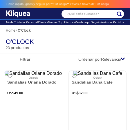
 rápido, gratis y seguro por **BM-Cargo**
envios a través de BM-Cargo
¿Qué estás buscando?
Moda
Cuidado Personal
Ofertas
Marcas Top
Alianzas
Vende aquí
Seguimiento de Pedidos
Términos Más Buscados
O'Clock
1
.
chaleco
O'CLOCK
productos
23
2
.
sandalia
Filtrar
Ordenar por
Relevancia
3
.
futbol
Oclock
Oclock
Sandalias Oriana Dorado
Sandalias Dana Cafe
US$
49
.
00
US$
32
.
00