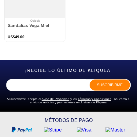
Oclock
Sandalias Vega Miel
US$
49
.
00
¡RECIBE LO ÚLTIMO DE KLIQUEA!
SUSCRIBIRME
Al suscribirme, acepto el
Aviso de Privacidad
y los
Términos y Condiciones
, así como el
envío de noticias y promociones exclusivas de Kliquea.
MÉTODOS DE PAGO