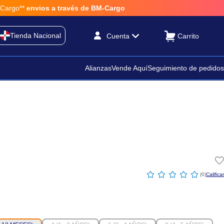
o**
envios a través de BM-Cargo
Tienda Nacional
Cuenta
Alianzas
Vende Aquí
Seguimiento de pedidos
☆
☆
☆
☆
☆
(
0
)