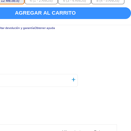
 - 12 MESES)
4 (1 - 2 AÑOS)
6 (3 - 4 AÑOS)
8 (4 - 5 AÑOS)
AGREGAR AL CARRITO
tar devolución y garantía
Obtener ayuda