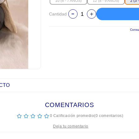
10 (6 - 7 AÑOS)
12 (8 - 9 AÑOS)
2 (3
Cantidad
Consul
UCTO
COMENTARIOS
☆
☆
☆
☆
☆
0 Calificación promedio
(0 comentarios)