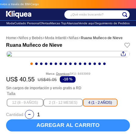
s a través de BM-Cargo
¿Qué estás buscando?
Moda
Cuidado Personal
Ofertas
Marcas Top
Alianzas
Vende aquí
Seguimiento de Pedidos
Términos Más Buscados
Niños y Bebés
Moda Infantil
Niñas
Ruana Muñeco de Nieve
1
.
faldas
Ruana Muñeco de Nieve
2
.
sandalia
3
.
futbol
Marca:
Dosmicos
SKU
:
8493969
US$
40
.
55
US$
45
.
05
-
10 %
Sin cargos de importación y envío gratis a RD
Talla
12 (8 - 9 AÑOS)
2 (3 - 12 MESES)
4 (1 - 2 AÑOS)
Cantidad
AGREGAR AL CARRITO