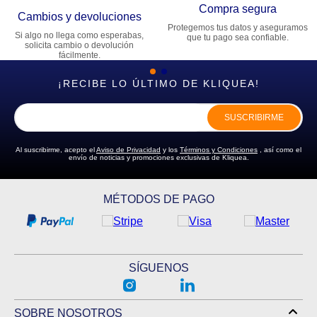
Compra segura
Cambios y devoluciones
Protegemos tus datos y aseguramos
Si algo no llega como esperabas,
que tu pago sea confiable.
solicita cambio o devolución
fácilmente.
¡RECIBE LO ÚLTIMO DE KLIQUEA!
SUSCRIBIRME
Al suscribirme, acepto el
Aviso de Privacidad
y los
Términos y Condiciones
, así como el
envío de noticias y promociones exclusivas de Kliquea.
MÉTODOS DE PAGO
SÍGUENOS
SOBRE NOSOTROS