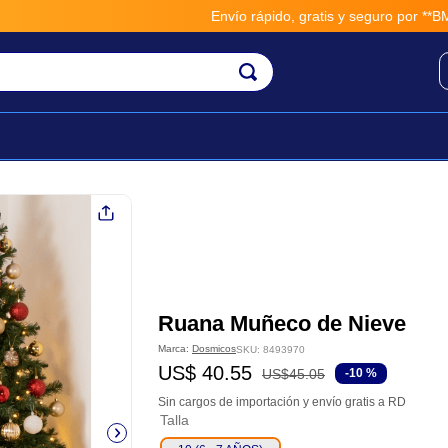
Envío rápido, gratis y seguro por **BM-Car
Ruana Muñeco de Nieve
Marca:
Dosmicos
SKU
:
8493970
US$
40
.
55
US$
45
.
05
-
10 %
Sin cargos de importación y envío gratis a RD
Talla