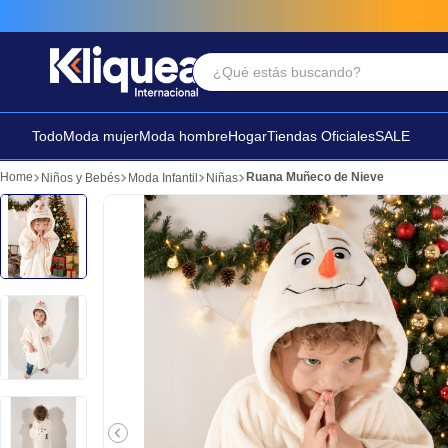
¿Qué estás buscando?
Términos Más Buscados
1
.
vestido
Todo
Moda mujer
Moda hombre
Hogar
Tiendas Oficiales
SALE
2
.
faldas
Ruana Muñeco de Nieve
Niños y Bebés
Moda Infantil
Niñas
3
.
sandalia