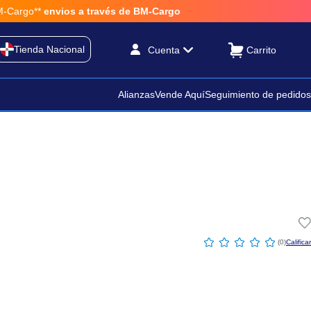
go**
envios a través de BM-Cargo
Tienda Nacional
Cuenta
Alianzas
Vende Aquí
Seguimiento de pedidos
☆
☆
☆
☆
☆
(
0
)