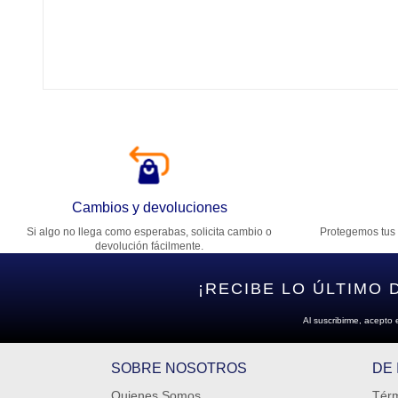
Tí
Ca
T
Di
Cambios y devoluciones
Si algo no llega como esperabas, solicita cambio o
Protegemos tus 
Es
devolución fácilmente.
¡RECIBE LO ÚLTIMO 
Al suscribirme, acepto 
SOBRE NOSOTROS
DE
Quienes Somos
Térm