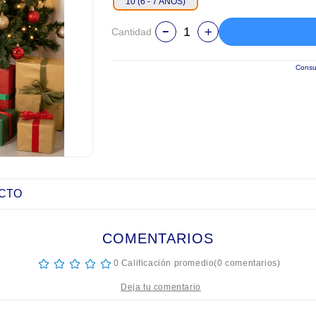
10 (6 - 7 AÑOS)
Cantidad
Consul
UCTO
COMENTARIOS
☆
☆
☆
☆
☆
0 Calificación promedio
(0 comentarios)