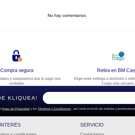
tulo
No hay comentarios.
lifica el producto de 1 a 5 estrellas
★
★
★
★
★
u nombre
rección de email
Compra segura
Retira en BM Car
datos y aseguramos que tu pago sea
Elige entre entrega a domicilio o reti
cribe un comentario
confiable.
Cargo más cercano.
DE KLIQUEA!
el
Aviso de Privacidad
y los
Términos y Condiciones
, así como el envío de noticias y promociones
ENVIAR COMENTARIO
 INTERÉS
SERVICIO
inos y condiciones
Contáctanos