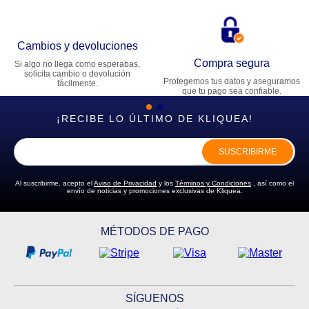
Cambios y devoluciones
Compra segura
Si algo no llega como esperabas,
solicita cambio o devolución
Protegemos tus datos y aseguramos
fácilmente.
que tu pago sea confiable.
¡RECIBE LO ÚLTIMO DE KLIQUEA!
SUSCRIBIRME
Al suscribirme, acepto el
Aviso de Privacidad
y los
Términos y Condiciones
, así como el
envío de noticias y promociones exclusivas de Kliquea.
MÉTODOS DE PAGO
SÍGUENOS