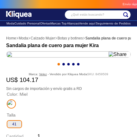
Envío rápido, 
¿Qué estás buscando?
Moda
Cuidado Personal
Ofertas
Marcas Top
Alianzas
Vende aquí
Seguimiento de Pedidos
Términos Más Buscados
Moda
Calzado Mujer
Botas y botines
Sandalia plana de cuero para
1
.
chaleco
Sandalia plana de cuero para mujer Kira
2
.
sandalia
3
.
futbol
Marca:
Velez
- Vendido por
Kliquea Moda
SKU
:
8459509
US$
104
.
17
Sin cargos de importación y envío gratis a RD
Color
:
Miel
Talla
41
Cantidad