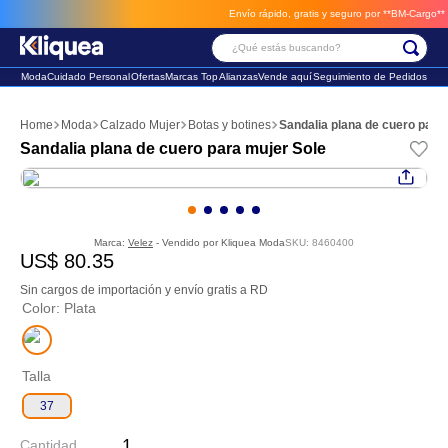
Envío rápido, gratis y seguro por **BM-Cargo**
env
¿Qué estás buscando?
Moda
Cuidado Personal
Ofertas
Marcas Top
Alianzas
Vende aquí
Seguimiento de Pedidos
Términos Más Buscados
Moda
Calzado Mujer
Botas y botines
Sandalia plana de cuero para
1
.
faldas
Sandalia plana de cuero para mujer Sole
2
.
sandalia
3
.
futbol
Marca:
Velez
- Vendido por
Kliquea Moda
SKU
:
8460400
US$
80
.
35
Sin cargos de importación y envío gratis a RD
Color
:
Plata
Talla
37
Cantidad