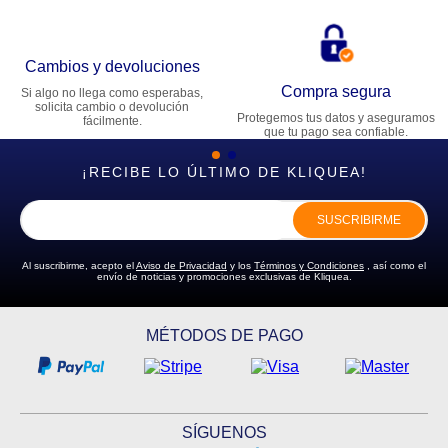
Cambios y devoluciones
Compra segura
Si algo no llega como esperabas,
solicita cambio o devolución
Protegemos tus datos y aseguramos
fácilmente.
que tu pago sea confiable.
¡RECIBE LO ÚLTIMO DE KLIQUEA!
SUSCRIBIRME
Al suscribirme, acepto el
Aviso de Privacidad
y los
Términos y Condiciones
, así como el
envío de noticias y promociones exclusivas de Kliquea.
MÉTODOS DE PAGO
SÍGUENOS