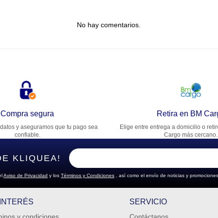
tulo
No hay comentarios.
lifica el producto de 1 a 5 estrellas
★
★
★
★
★
u nombre
rección de email
Compra segura
Retira en BM Car
datos y aseguramos que tu pago sea
Elige entre entrega a domicilio o reti
cribe un comentario
confiable.
Cargo más cercano.
DE KLIQUEA!
el
Aviso de Privacidad
y los
Términos y Condiciones
, así como el envío de noticias y promociones
ENVIAR COMENTARIO
 INTERÉS
SERVICIO
inos y condiciones
Contáctanos