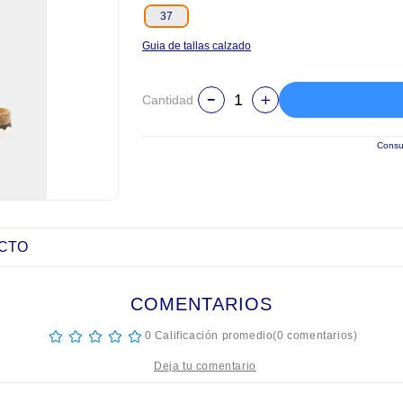
37
Guia de tallas calzado
Cantidad
Consul
UCTO
COMENTARIOS
☆
☆
☆
☆
☆
0 Calificación promedio
(0 comentarios)