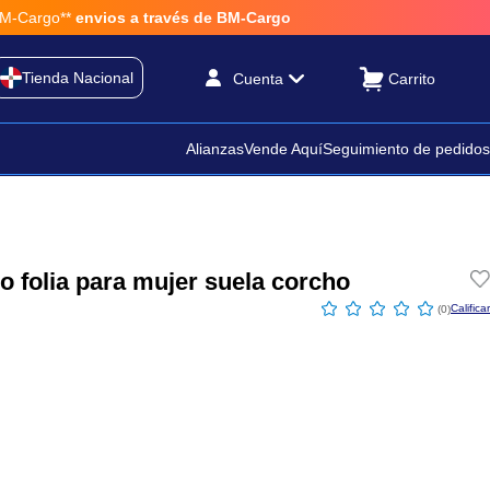
argo**
envios a través de BM-Cargo
Tienda Nacional
Cuenta
Alianzas
Vende Aquí
Seguimiento de pedidos
o folia para mujer suela corcho
☆
☆
☆
☆
☆
(
0
)