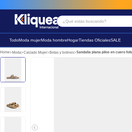
¿Qué estás buscando?
Términos Más Buscados
1
.
faldas
Todo
Moda mujer
Moda hombre
Hogar
Tiendas Oficiales
SALE
2
.
futbol
Sandalia plana pilos en cuero fol
Moda
Calzado Mujer
Botas y botines
3
.
sandalia