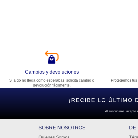
Tí
Ca
T
Di
Cambios y devoluciones
Si algo no llega como esperabas, solicita cambio o
Protegemos tus 
Es
devolución fácilmente.
¡RECIBE LO ÚLTIMO 
Al suscribirme, acepto 
SOBRE NOSOTROS
DE
Quienes Somos
Térm