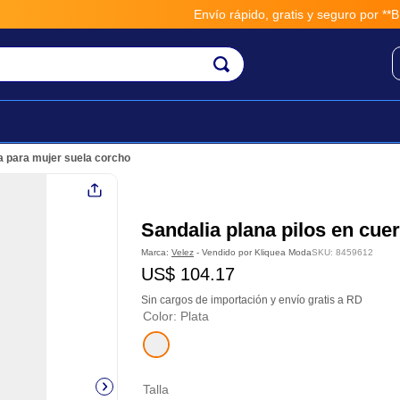
Envío rápido, gratis y seguro por **BM-C
ia para mujer suela corcho
Sandalia plana pilos en cuer
Marca:
Velez
- Vendido por
Kliquea Moda
SKU
:
8459612
US$
104
.
17
Sin cargos de importación y envío gratis a RD
Color
:
Plata
Talla