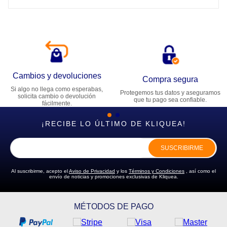
Cambios y devoluciones
Compra segura
Si algo no llega como esperabas,
Protegemos tus datos y aseguramos
solicita cambio o devolución
que tu pago sea confiable.
fácilmente.
¡RECIBE LO ÚLTIMO DE KLIQUEA!
SUSCRIBIRME
Al suscribirme, acepto el
Aviso de Privacidad
y los
Términos y Condiciones
, así como el
envío de noticias y promociones exclusivas de Kliquea.
MÉTODOS DE PAGO