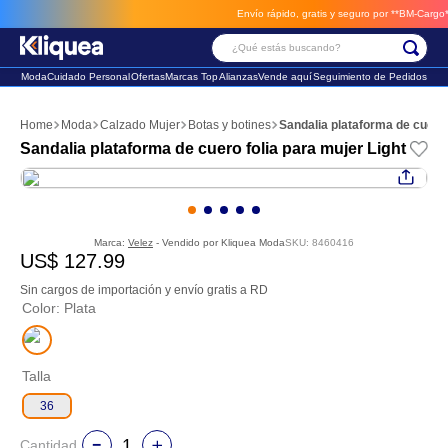
Envío rápido, gratis y seguro por **BM-Cargo**
en
¿Qué estás buscando?
Moda
Cuidado Personal
Ofertas
Marcas Top
Alianzas
Vende aquí
Seguimiento de Pedidos
Términos Más Buscados
Moda
Calzado Mujer
Botas y botines
Sandalia plataforma de cuero 
1
.
faldas
Sandalia plataforma de cuero folia para mujer Light
2
.
futbol
3
.
sandalia
Marca:
Velez
- Vendido por
Kliquea Moda
SKU
:
8460416
US$
127
.
99
Sin cargos de importación y envío gratis a RD
Color
:
Plata
Talla
36
Cantidad