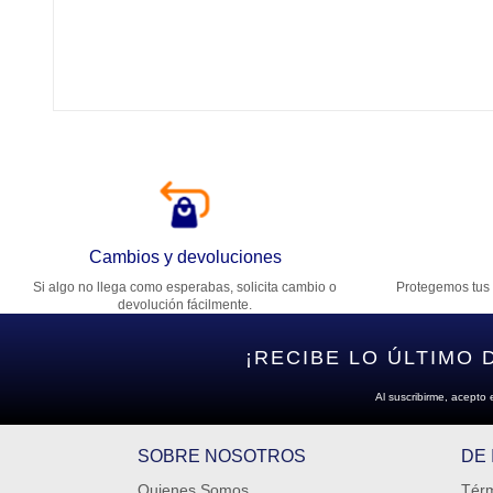
Tí
Ca
T
Di
Cambios y devoluciones
Si algo no llega como esperabas, solicita cambio o
Protegemos tus 
Es
devolución fácilmente.
¡RECIBE LO ÚLTIMO 
Al suscribirme, acepto 
SOBRE NOSOTROS
DE
Quienes Somos
Térm