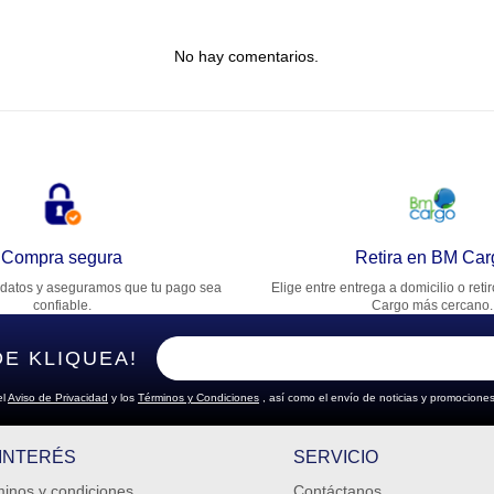
tulo
No hay comentarios.
lifica el producto de 1 a 5 estrellas
★
★
★
★
★
u nombre
rección de email
Compra segura
Retira en BM Car
datos y aseguramos que tu pago sea
Elige entre entrega a domicilio o reti
cribe un comentario
confiable.
Cargo más cercano.
DE KLIQUEA!
el
Aviso de Privacidad
y los
Términos y Condiciones
, así como el envío de noticias y promociones
ENVIAR COMENTARIO
 INTERÉS
SERVICIO
inos y condiciones
Contáctanos