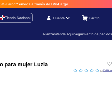
-Cargo**
envios a través de BM-Cargo
Tienda Nacional
Cuenta
Alianzas
Vende Aquí
Seguimiento de pedidos
o para mujer Luzia
☆
☆
☆
☆
☆
(
0
)