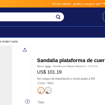
Envío rápido, gratis y seguro por **BM
a mujer Luzia
Sandalia plataforma de cuer
Marca:
Velez
- Vendido por
Kliquea Moda
SKU
:
8459256
US$
101
.
19
Sin cargos de importación y envío gratis a RD
Color
:
Miel
Talla