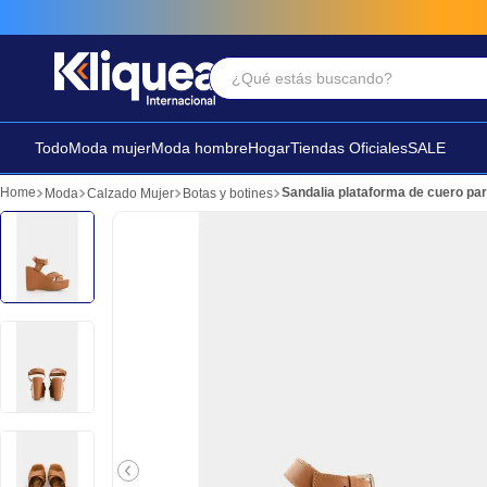
¿Qué estás buscando?
Términos Más Buscados
1
.
faldas
Todo
Moda mujer
Moda hombre
Hogar
Tiendas Oficiales
SALE
2
.
futbol
Sandalia plataforma de cuero par
Moda
Calzado Mujer
Botas y botines
3
.
sandalia