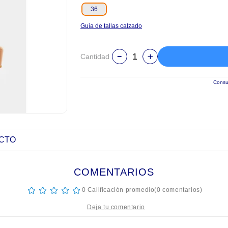
36
Guia de tallas calzado
Cantidad
Consul
UCTO
COMENTARIOS
☆
☆
☆
☆
☆
0 Calificación promedio
(0 comentarios)