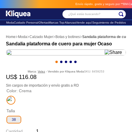
Envío rápido, gratis y seguro por **BM-Cargo
¿Qué estás buscando?
Moda
Cuidado Personal
Ofertas
Marcas Top
Alianzas
Vende aquí
Seguimiento de Pedidos
Términos Más Buscados
Moda
Calzado Mujer
Botas y botines
Sandalia plataforma de cuer
1
.
faldas
Sandalia plataforma de cuero para mujer Ocaso
2
.
sandalia
3
.
futbol
Marca:
Velez
- Vendido por
Kliquea Moda
SKU
:
8459253
US$
116
.
08
Sin cargos de importación y envío gratis a RD
Color
:
Crema
Talla
38
Cantidad