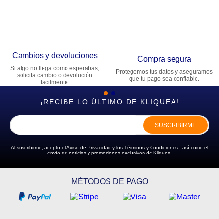
Cambios y devoluciones
Compra segura
Si algo no llega como esperabas,
Protegemos tus datos y aseguramos
solicita cambio o devolución
que tu pago sea confiable.
fácilmente.
¡RECIBE LO ÚLTIMO DE KLIQUEA!
SUSCRIBIRME
Al suscribirme, acepto el
Aviso de Privacidad
y los
Términos y Condiciones
, así como el
envío de noticias y promociones exclusivas de Kliquea.
MÉTODOS DE PAGO