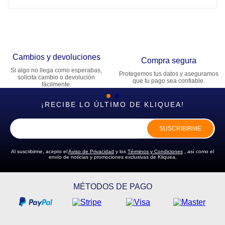
Cambios y devoluciones
Compra segura
Si algo no llega como esperabas,
Protegemos tus datos y aseguramos
solicita cambio o devolución
que tu pago sea confiable.
fácilmente.
¡RECIBE LO ÚLTIMO DE KLIQUEA!
SUSCRIBIRME
Al suscribirme, acepto el
Aviso de Privacidad
y los
Términos y Condiciones
, así como el
envío de noticias y promociones exclusivas de Kliquea.
MÉTODOS DE PAGO