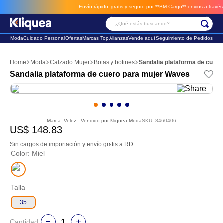
Envío rápido, gratis y seguro por **BM-Cargo**
envios a través de BM-Cargo
¿Qué estás buscando?
Moda
Cuidado Personal
Ofertas
Marcas Top
Alianzas
Vende aquí
Seguimiento de Pedidos
Términos Más Buscados
Moda
Calzado Mujer
Botas y botines
Sandalia plataforma de cuer
1
.
vestido
Sandalia plataforma de cuero para mujer Waves
2
.
faldas
3
.
sandalia
Marca:
Velez
- Vendido por
Kliquea Moda
SKU
:
8460406
US$
148
.
83
Sin cargos de importación y envío gratis a RD
Color
:
Miel
Talla
35
Cantidad