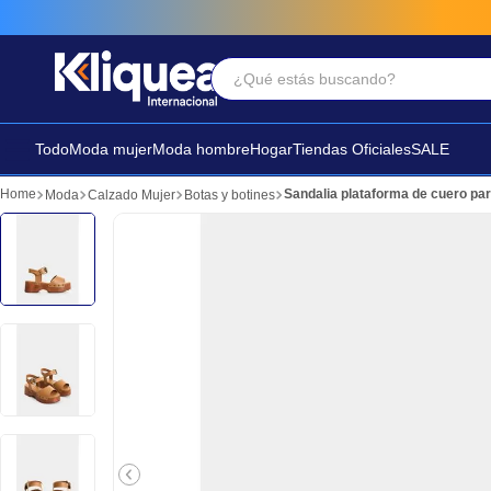
¿Qué estás buscando?
Términos Más Buscados
1
.
faldas
Todo
Moda mujer
Moda hombre
Hogar
Tiendas Oficiales
SALE
2
.
sandalia
Sandalia plataforma de cuero pa
Moda
Calzado Mujer
Botas y botines
3
.
futbol