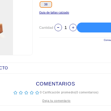
38
Guia de tallas calzado
Cantidad
Consul
UCTO
COMENTARIOS
☆
☆
☆
☆
☆
0 Calificación promedio
(0 comentarios)