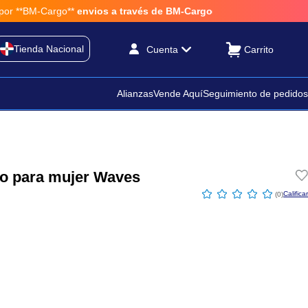
 **BM-Cargo**
envios a través de BM-Cargo
Tienda Nacional
Cuenta
Alianzas
Vende Aquí
Seguimiento de pedidos
ro para mujer Waves
☆
☆
☆
☆
☆
(
0
)