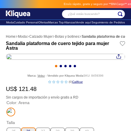
Envío rápido, gratis y seguro por **BM-Cargo**
envios a través de BM-Car
¿Qué estás buscando?
Moda
Cuidado Personal
Ofertas
Marcas Top
Alianzas
Vende aquí
Seguimiento de Pedidos
Términos Más Buscados
Moda
Calzado Mujer
Botas y botines
Sandalia plataforma de cuero 
1
.
vestido
Sandalia plataforma de cuero tejido para mujer
Astra
2
.
faldas
3
.
sandalia
Marca:
Velez
- Vendido por
Kliquea Moda
SKU
:
8459396
☆
☆
☆
☆
☆
(
0
)
US$
121
.
48
Sin cargos de importación y envío gratis a RD
Color
:
Arena
Talla