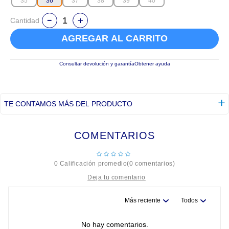
35
36
37
38
39
40
Cantidad
AGREGAR AL CARRITO
Consultar devolución y garantía
Obtener ayuda
TE CONTAMOS MÁS DEL PRODUCTO
COMENTARIOS
☆
☆
☆
☆
☆
0 Calificación promedio
(0 comentarios)
Más reciente
Todos
Título
No hay comentarios.