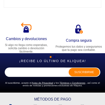
Cambios y devoluciones
Compra segura
Si algo no llega como esperabas,
Protegemos tus datos y aseguramos
solicita cambio o devolución
que tu pago sea confiable.
fácilmente.
¡RECIBE LO ÚLTIMO DE KLIQUEA!
SUSCRIBIRME
Al suscribirme, acepto el
Aviso de Privacidad
y los
Términos y Condiciones
, así como el
envío de noticias y promociones exclusivas de Kliquea.
MÉTODOS DE PAGO