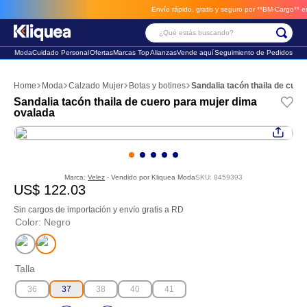
Envío rápido, gratis y seguro por **BM-Cargo**
envios a través de BM-Ca
¿Qué estás buscando?
Moda
Cuidado Personal
Ofertas
Marcas Top
Alianzas
Vende aquí
Seguimiento de Pedidos
Términos Más Buscados
Moda
Calzado Mujer
Botas y botines
Sandalia tacón thaila de cue
1
.
faldas
Sandalia tacón thaila de cuero para mujer dima
ovalada
2
.
futbol
3
.
sandalia
Marca:
Velez
- Vendido por
Kliquea Moda
SKU
:
8459393
US$
122
.
03
Sin cargos de importación y envío gratis a RD
Color
:
Negro
Talla
36
37
38
40
41