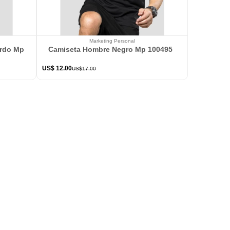
Marketing Personal
ardo Mp 114363
Camiseta Hombre Negro Mp 100495
US$
12
.
00
US$
17
.
00