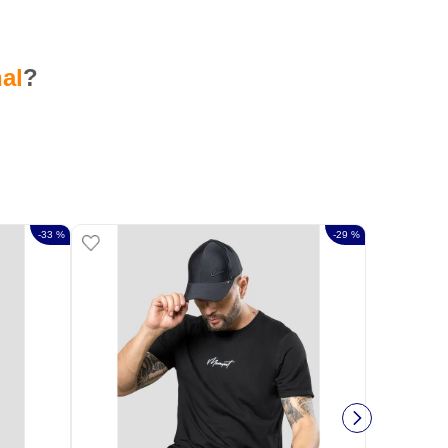
al
?
-
33 %
-
29 %