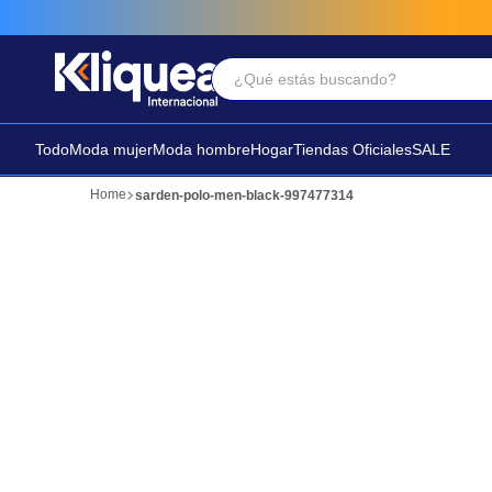
¿Qué estás buscando?
Términos Más Buscados
1
.
faldas
Todo
Moda mujer
Moda hombre
Hogar
Tiendas Oficiales
SALE
2
.
sandalia
sarden-polo-men-black-997477314
3
.
futbol