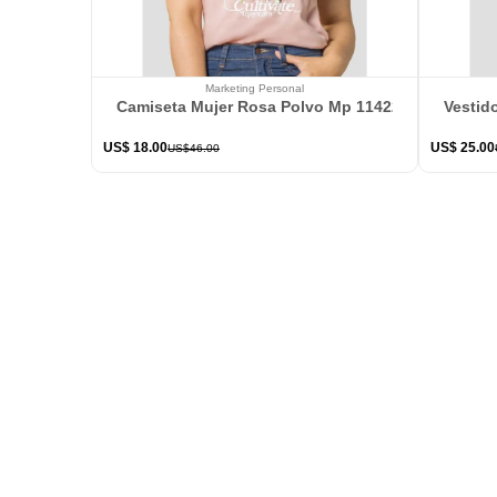
Marketing Personal
Camiseta Mujer Rosa Polvo Mp 114226
Vestid
US$
18
.
00
US$
25
.
00
US$
46
.
00