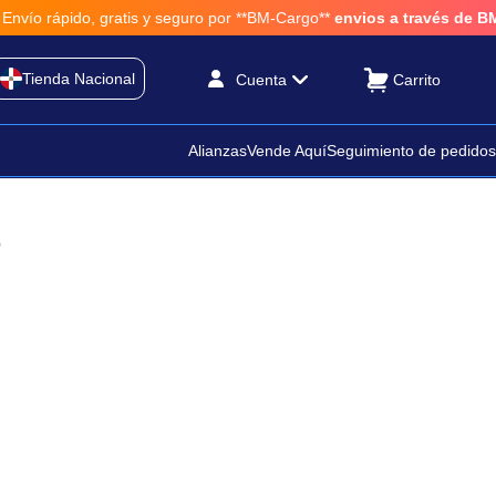
 rápido, gratis y seguro por **BM-Cargo**
envios a través de BM-Car
Tienda Nacional
Cuenta
Alianzas
Vende Aquí
Seguimiento de pedidos
o