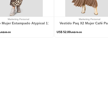
Marketing Personal
Marketing Personal
o Mujer Estampado Atypical 113802
Vestido Paq X2 Mujer Café P
US$
52
.
00
US$
38
.
00
US$
78
.
00