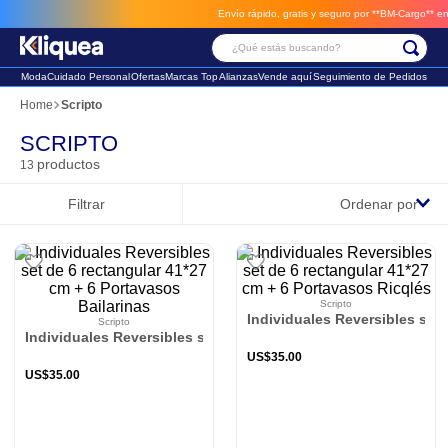
Envío rápido, gratis y seguro por **BM-Cargo**
envios a través de BM-Carg
¿Qué estás buscando?
Moda
Cuidado Personal
Ofertas
Marcas Top
Alianzas
Vende aquí
Seguimiento de Pedidos
Términos Más Buscados
Scripto
1
.
chaleco
SCRIPTO
productos
13
2
.
sandalia
Filtrar
Ordenar por
3
.
futbol
Scripto
Individuales Reversibles set 
Scripto
Individuales Reversibles set de 6 rectangular 41*27 cm + 6 Po
US$
35
.
00
US$
35
.
00