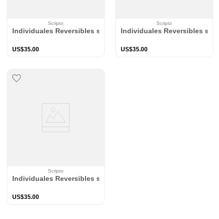
Scripto
Scripto
Individuales Reversibles set de 6 rectangular 41*27 cm + 6 Por
Individuales Reversibles set 
US$
35
.
00
US$
35
.
00
Scripto
Individuales Reversibles set de 6 rectangular 41*27 cm + 6 P
US$
35
.
00