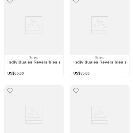
Scripto
Scripto
Individuales Reversibles set de 6 rectangular 41*27 cm + 6 P
Individuales Reversibles set
US$
35
.
00
US$
35
.
00