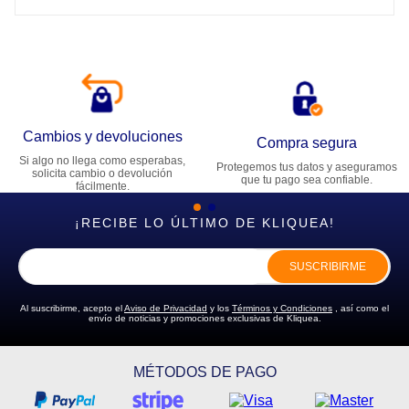
Cambios y devoluciones
Compra segura
Si algo no llega como esperabas,
Protegemos tus datos y aseguramos
solicita cambio o devolución
que tu pago sea confiable.
fácilmente.
¡RECIBE LO ÚLTIMO DE KLIQUEA!
SUSCRIBIRME
Al suscribirme, acepto el
Aviso de Privacidad
y los
Términos y Condiciones
, así como el
envío de noticias y promociones exclusivas de Kliquea.
MÉTODOS DE PAGO