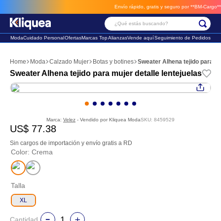
Envío rápido, gratis y seguro por **BM-Cargo**
env
¿Qué estás buscando?
Moda
Cuidado Personal
Ofertas
Marcas Top
Alianzas
Vende aquí
Seguimiento de Pedidos
Términos Más Buscados
Moda
Calzado Mujer
Botas y botines
Sweater Alhena tejido para mu
1
.
faldas
Sweater Alhena tejido para mujer detalle lentejuelas
2
.
sandalia
3
.
futbol
Marca:
Velez
- Vendido por
Kliquea Moda
SKU
:
8459529
US$
77
.
38
Sin cargos de importación y envío gratis a RD
Color
:
Crema
Talla
XL
Cantidad