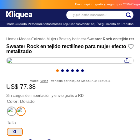
Envío rápido, gratis y seguro por **BM-Cargo**
e
¿Qué estás buscando?
Moda
Cuidado Personal
Ofertas
Marcas Top
Alianzas
Vende aquí
Seguimiento de Pedidos
Términos Más Buscados
Moda
Calzado Mujer
Botas y botines
Sweater Rock en tejido rectil
1
.
faldas
Sweater Rock en tejido rectilíneo para mujer efecto
metalizado
2
.
sandalia
3
.
futbol
Marca:
Velez
- Vendido por
Kliquea Moda
SKU
:
8459611
US$
77
.
38
Sin cargos de importación y envío gratis a RD
Color
:
Dorado
Talla
XL