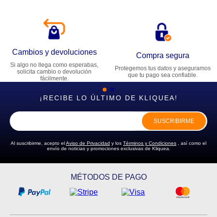
Cambios y devoluciones
Compra segura
Si algo no llega como esperabas,
Protegemos tus datos y aseguramos
solicita cambio o devolución
que tu pago sea confiable.
fácilmente.
¡RECIBE LO ÚLTIMO DE KLIQUEA!
SUSCRIBIRME
Al suscribirme, acepto el
Aviso de Privacidad
y los
Términos y Condiciones
, así como el
envío de noticias y promociones exclusivas de Kliquea.
MÉTODOS DE PAGO